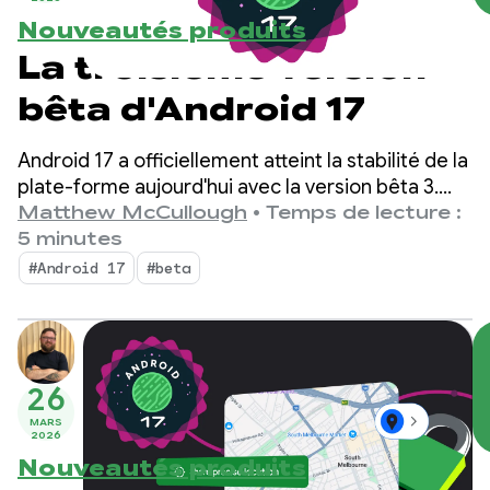
Nouveautés produits
La troisième version
bêta d'Android 17
Android 17 a officiellement atteint la stabilité de la
plate-forme aujourd'hui avec la version bêta 3.
Cela signifie que la surface de l'API est verrouillée.
Matthew McCullough
•
Temps de lecture :
Vous pouvez effectuer les tests de compatibilité
5 minutes
finaux et envoyer vos applications ciblées sur
#Android 17
#beta
Android 17 au Play Store.
26
MARS
2026
Nouveautés produits