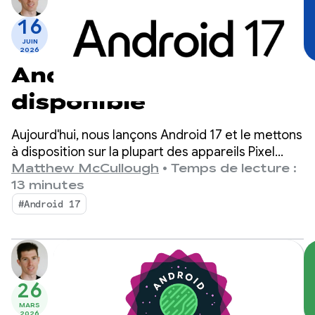
16
JUIN
2026
Android 17 est
disponible
Aujourd'hui, nous lançons Android 17 et le mettons
à disposition sur la plupart des appareils Pixel
compatibles. De nouveaux appareils fonctionnant
Matthew McCullough
•
Temps de lecture :
sous Android 17 seront disponibles dans les mois
13 minutes
à venir.
#Android 17
26
MARS
2026