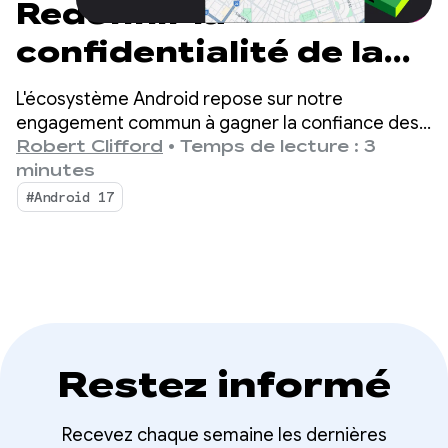
Redéfinir la
confidentialité de la
localisation :
L'écosystème Android repose sur notre
nouveaux outils et
engagement commun à gagner la confiance des
utilisateurs. Le paysage mobile évolue, tout
Robert Clifford
•
Temps de lecture : 3
améliorations pour
comme notre approche de la protection des
minutes
informations sensibles.
Android 17
#Android 17
Restez informé
Recevez chaque semaine les dernières