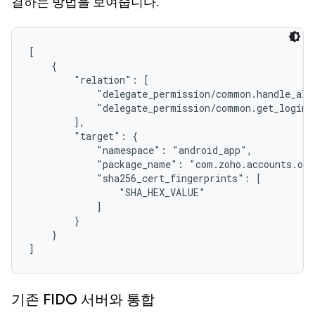
결하는 방법을 보여줍니다.
[

    {

        "relation": [

            "delegate_permission/common.handle_all_
            "delegate_permission/common.get_login_c
        ],

        "target": {

            "namespace": "android_app",

            "package_name": "com.zoho.accounts.one
            "sha256_cert_fingerprints": [

                "SHA_HEX_VALUE" 

            ]

        }

    }

]
기존 FIDO 서버와 통합