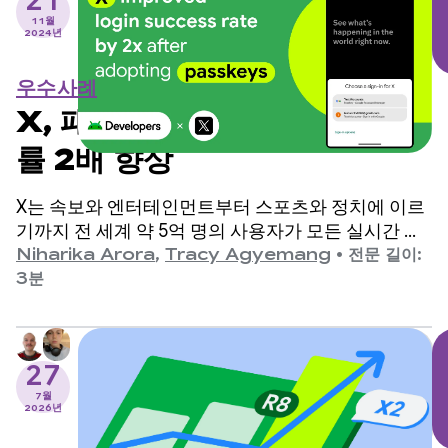
21
11월
2024년
우수사례
X, 패스키 채택 후 로그인 성공
률 2배 향상
X는 속보와 엔터테인먼트부터 스포츠와 정치에 이르
기까지 전 세계 약 5억 명의 사용자가 모든 실시간 해
설과 함께 전체 스토리를 파악할 수 있도록 지원하는
Niharika Arora
,
Tracy Agyemang
•
전문 길이:
소셜 미디어 앱입니다.
3분
27
7월
2026년