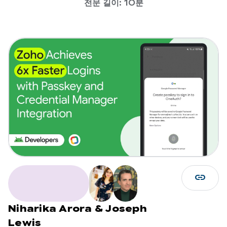
전문 길이: 10분
link
Niharika Arora
&
Joseph
Lewis