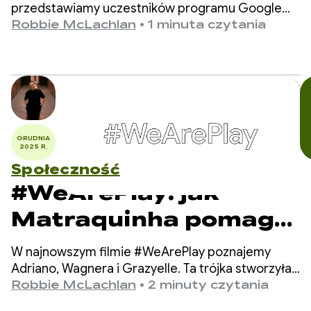
2026 r.
przedstawiamy uczestników programu Google
Play Apps Accelerator w 2026 r.
Robbie McLachlan
•
1 minuta czytania
GRUDNIA
2025 R.
Społeczność
#WeArePlay: jak
Matraquinha pomaga
dzieciom, które nie
W najnowszym filmie #WeArePlay poznajemy
mówią, w komunikacji
Adriano, Wagnera i Grazyelle. Ta trójka stworzyła
Matraquinha – aplikację, która pomaga tysiącom
Robbie McLachlan
•
2 minuty czytania
dzieci, które nie mówią, w ponad 80 krajach.