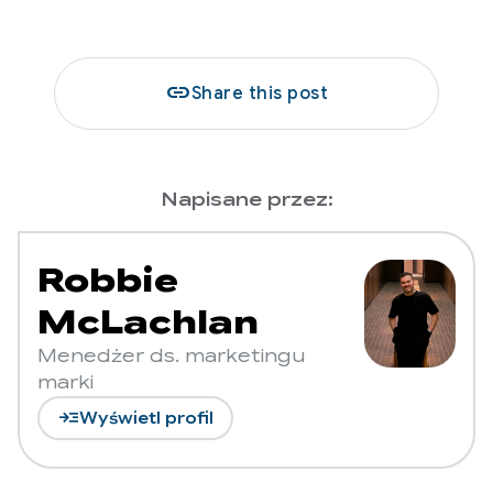
link
Share this post
Napisane przez:
Robbie
McLachlan
Menedżer ds. marketingu
marki
read_more
Wyświetl profil