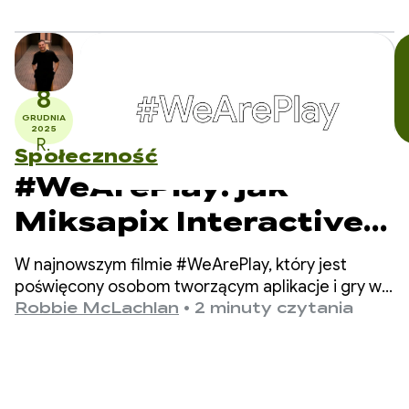
8
GRUDNIA
2025
R.
Społeczność
#WeArePlay: jak
Miksapix Interactive
przenosi starożytną
W najnowszym filmie #WeArePlay, który jest
mitologię Saamów do
poświęcony osobom tworzącym aplikacje i gry w
Google Play, poznajemy Mikkela – założyciela i
Robbie McLachlan
•
2 minuty czytania
graczy na całym
dyrektora generalnego Miksapix Interactive.
świecie