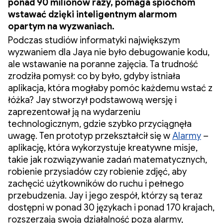
ponad 90 milionów razy, pomaga śpiochom
wstawać dzięki inteligentnym alarmom
opartym na wyzwaniach.
Podczas studiów informatyki największym
wyzwaniem dla Jaya nie było debugowanie kodu,
ale wstawanie na poranne zajęcia. Ta trudność
zrodziła pomysł: co by było, gdyby istniała
aplikacja, która mogłaby pomóc każdemu wstać z
łóżka? Jay stworzył podstawową wersję i
zaprezentował ją na wydarzeniu
technologicznym, gdzie szybko przyciągnęła
uwagę. Ten prototyp przekształcił się w
Alarmy
–
aplikację, która wykorzystuje kreatywne misje,
takie jak rozwiązywanie zadań matematycznych,
robienie przysiadów czy robienie zdjęć, aby
zachęcić użytkowników do ruchu i pełnego
przebudzenia. Jay i jego zespół, którzy są teraz
dostępni w ponad 30 językach i ponad 170 krajach,
rozszerzają swoją działalność poza alarmy,