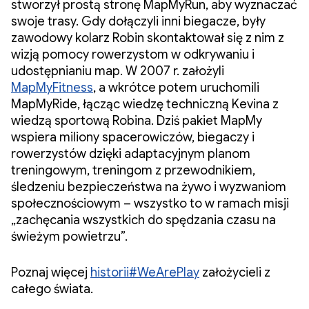
stworzył prostą stronę MapMyRun, aby wyznaczać
swoje trasy. Gdy dołączyli inni biegacze, były
zawodowy kolarz Robin skontaktował się z nim z
wizją pomocy rowerzystom w odkrywaniu i
udostępnianiu map. W 2007 r. założyli
MapMyFitness
, a wkrótce potem uruchomili
MapMyRide, łącząc wiedzę techniczną Kevina z
wiedzą sportową Robina. Dziś pakiet MapMy
wspiera miliony spacerowiczów, biegaczy i
rowerzystów dzięki adaptacyjnym planom
treningowym, treningom z przewodnikiem,
śledzeniu bezpieczeństwa na żywo i wyzwaniom
społecznościowym – wszystko to w ramach misji
„zachęcania wszystkich do spędzania czasu na
świeżym powietrzu”.
Poznaj więcej
historii#WeArePlay
założycieli z
całego świata.