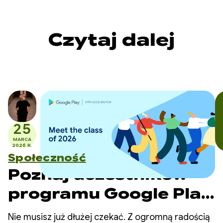
Czytaj dalej
25
MARCA
2026 R.
Społeczność
Poznaj uczestników
programu Google Play
Apps Accelerator w
Nie musisz już dłużej czekać. Z ogromną radością