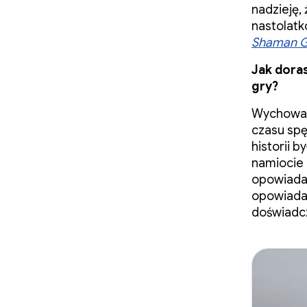
nadzieję, 
nastolatk
Shaman G
Jak dora
gry?
Wychowałe
czasu spę
historii 
namiocie 
opowiadal
opowiadani
doświadcz