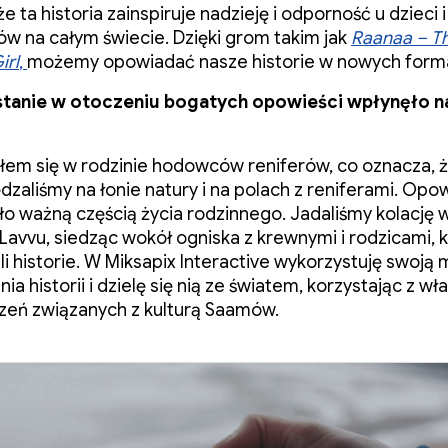
że ta historia zainspiruje nadzieję i odporność u dzieci i
ów na całym świecie. Dzięki grom takim jak
Raanaa – T
irl
,
możemy opowiadać nasze historie w nowych form
stanie w otoczeniu bogatych opowieści wpłynęło n
m się w rodzinie hodowców reniferów, co oznacza, 
dzaliśmy na łonie natury i na polach z reniferami. Opo
było ważną częścią życia rodzinnego. Jadaliśmy kolację 
Lavvu, siedząc wokół ogniska z krewnymi i rodzicami, 
i historie. W Miksapix Interactive wykorzystuję swoją 
a historii i dzielę się nią ze światem, korzystając z wł
eń związanych z kulturą Saamów.