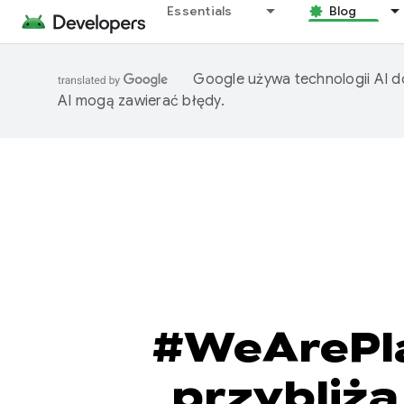
Essentials
Blog
Google używa technologii AI d
AI mogą zawierać błędy.
#WeArePla
przybliża