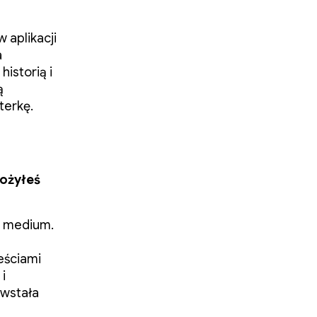
 aplikacji
a
historią i
ą
terkę.
łożyłeś
e medium.
eściami
i
owstała