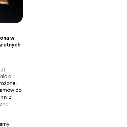
iona w
kretnych
mat
nic o
grożone,
Saamów do
umy z
ężne
i
Mamy