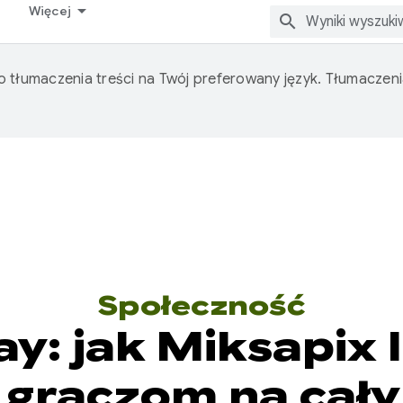
Więcej
o tłumaczenia treści na Twój preferowany język. Tłumacze
Społeczność
y: jak Miksapix I
 graczom na cał