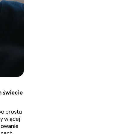
m świecie
po prostu
y więcej
ydowanie
anach