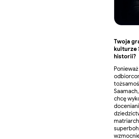
Twoja gr
kulturze
historii?
Ponieważ
odbiorcom
tożsamośc
Saamach, 
chcę wyko
doceniani
dziedzict
matriarch
superboha
wzmocnien