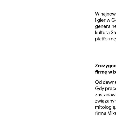
W najnow
i gier w 
generaln
kulturą S
platformę
Zrezygno
firmę w b
Od dawna 
Gdy praco
zastanawi
związanym
mitologię
firma Miks