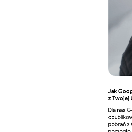
Jak Goog
z Twojej
Dla nas G
opubliko
pobrań z 
pomogło n