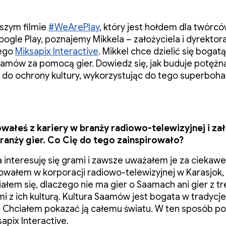
szym filmie
#WeArePlay
, który jest hołdem dla twórców
Google Play, poznajemy Mikkela – założyciela i dyrektor
ego
Miksapix Interactive
. Mikkel chce dzielić się bogatą 
aamów za pomocą gier. Dowiedz się, jak buduje potężn
 do ochrony kultury, wykorzystując do tego superboha
wałeś z kariery w branży radiowo-telewizyjnej i za
ranży gier. Co Cię do tego zainspirowało?
interesuję się grami i zawsze uważałem je za ciekaw
wałem w korporacji radiowo-telewizyjnej w Karasjok,
ałem się, dlaczego nie ma gier o Saamach ani gier z tr
i z ich kulturą. Kultura Saamów jest bogata w tradycje 
. Chciałem pokazać ją całemu światu. W ten sposób p
apix Interactive.