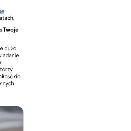
he
atach.
a Twoje
że dużo
wiadanie
w
którzy
miłość do
asnych