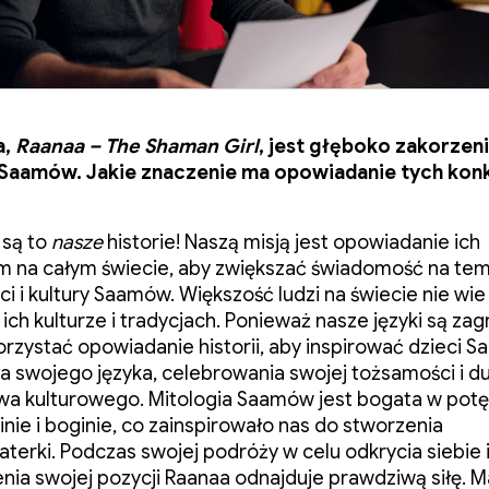
a,
Raanaa – The Shaman Girl
, jest głęboko zakorzen
 Saamów. Jakie znaczenie ma opowiadanie tych kon
 są to
nasze
historie! Naszą misją jest opowiadanie ich
 na całym świecie, aby zwiększać świadomość na te
i i kultury Saamów. Większość ludzi na świecie nie wie 
ich kulturze i tradycjach. Ponieważ nasze języki są za
rzystać opowiadanie historii, aby inspirować dzieci 
a swojego języka, celebrowania swojej tożsamości i d
wa kulturowego. Mitologia Saamów jest bogata w pot
inie i boginie, co zainspirowało nas do stworzenia
terki. Podczas swojej podróży w celu odkrycia siebie 
ia swojej pozycji Raanaa odnajduje prawdziwą siłę. 