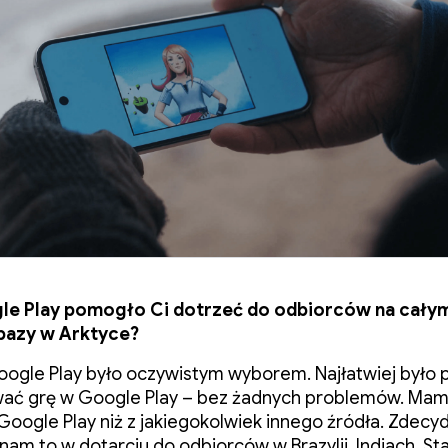
le Play pomogło Ci dotrzeć do odbiorców na cały
 bazy w Arktyce?
oogle Play było oczywistym wyborem. Najłatwiej było 
wać grę w Google Play – bez żadnych problemów. Mam
Google Play niż z jakiegokolwiek innego źródła. Zdec
am to w dotarciu do odbiorców w Brazylii, Indiach, St