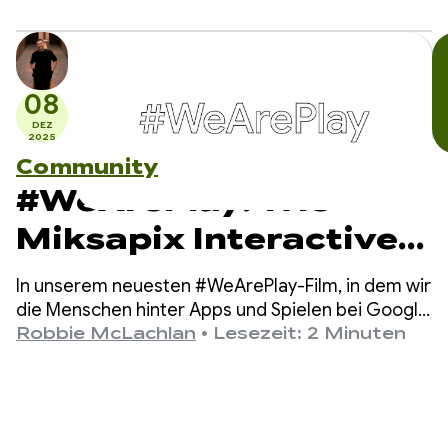
80 Ländern hilft, zu kommunizieren.
verständigen
08
DEZ
2025
Community
#WeArePlay: Wie
Miksapix Interactive
die alte samische
In unserem neuesten #WeArePlay-Film, in dem wir
Mythologie zu
die Menschen hinter Apps und Spielen bei Google
Play vorstellen, treffen wir Mikkel, den Gründer
Robbie McLachlan
•
Lesezeit: 2 Minuten
Gamern auf der
und CEO von Miksapix Interactive.
ganzen Welt bringt