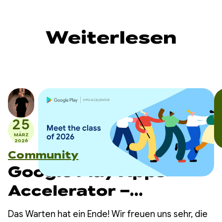
Weiterlesen
25
MÄRZ
2026
Community
Google Play Apps
Accelerator –
Jahrgang 2026
Das Warten hat ein Ende! Wir freuen uns sehr, die