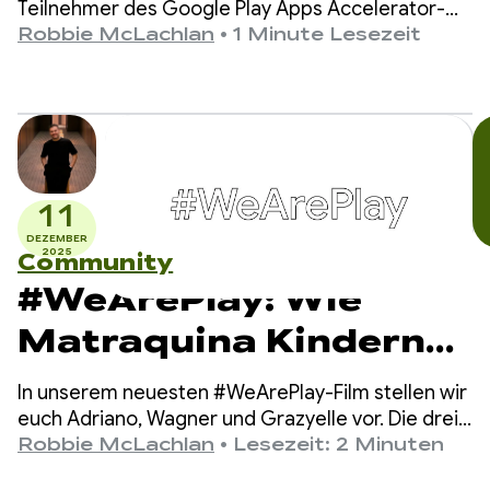
Teilnehmer des Google Play Apps Accelerator-
Programms 2026 bekanntzugeben.
Robbie McLachlan
•
1 Minute Lesezeit
11
DEZEMBER
2025
Community
#WeArePlay: Wie
Matraquina Kindern
ohne verbale
In unserem neuesten #WeArePlay-Film stellen wir
Kommunikationsfähig
euch Adriano, Wagner und Grazyelle vor. Die drei
haben Matraquinha entwickelt, eine App, die
Robbie McLachlan
•
Lesezeit: 2 Minuten
keit hilft, sich zu
Tausenden von nonverbalen Kindern in mehr als