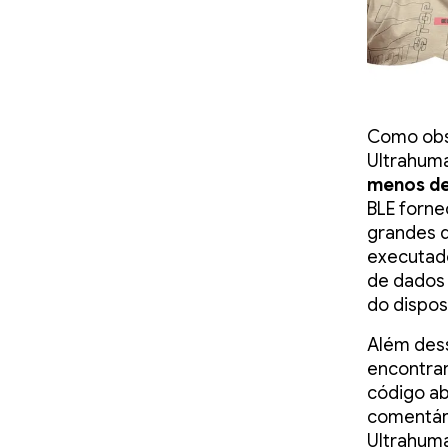
Como obse
Ultrahuma
menos de
BLE forne
grandes q
executad
de dados 
do dispos
Além dess
encontrar
código ab
comentári
Ultrahum