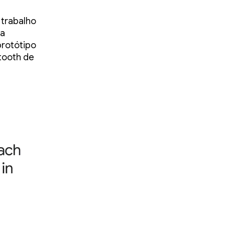
 trabalho
 a
protótipo
tooth de