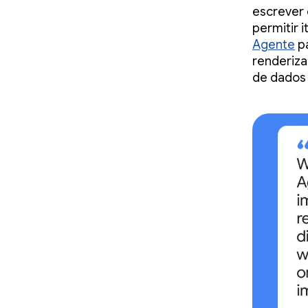
escrever 
permitir 
Agente
pa
renderiz
de dados 