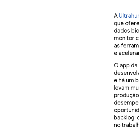
A
Ultrah
que ofere
dados bi
monitor c
as ferram
e acelera
O app da 
desenvolv
e há um 
levam mui
produção 
desempen
oportunid
backlog: 
no trabal