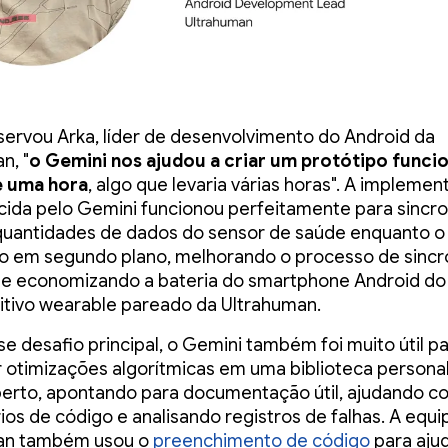
rvou Arka, líder de desenvolvimento do Android da
n, "
o Gemini nos ajudou a criar um protótipo funci
 uma hora
, algo que levaria várias horas". A impleme
cida pelo Gemini funcionou perfeitamente para sincro
uantidades de dados do sensor de saúde enquanto o
o em segundo plano, melhorando o processo de sincr
e economizando a bateria do smartphone Android do 
itivo wearable pareado da Ultrahuman.
e desafio principal, o Gemini também foi muito útil p
 otimizações algorítmicas em uma biblioteca persona
erto, apontando para documentação útil, ajudando c
os de código e analisando registros de falhas. A equi
an também usou o
preenchimento de código
para ajud