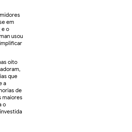
umidores
ase em
r
e o
human usou
implificar
as oito
s adoram,
ias que
e a
horias de
s maiores
a o
investida