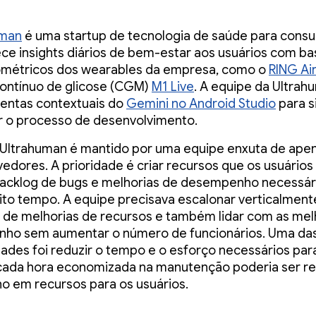
uman
é uma startup de tecnologia de saúde para cons
ce insights diários de bem-estar aos usuários com b
ométricos dos wearables da empresa, como o
RING Ai
ontínuo de glicose (CGM)
M1 Live
. A equipe da Ultra
entas contextuais do
Gemini no Android Studio
para s
r o processo de desenvolvimento.
Ultrahuman é mantido por uma equipe enxuta de apen
edores. A prioridade é criar recursos que os usuário
backlog de bugs e melhorias de desempenho necessár
to tempo. A equipe precisava escalonar verticalment
de melhorias de recursos e também lidar com as mel
ho sem aumentar o número de funcionários. Uma da
ades foi reduzir o tempo e o esforço necessários par
cada hora economizada na manutenção poderia ser re
ho em recursos para os usuários.