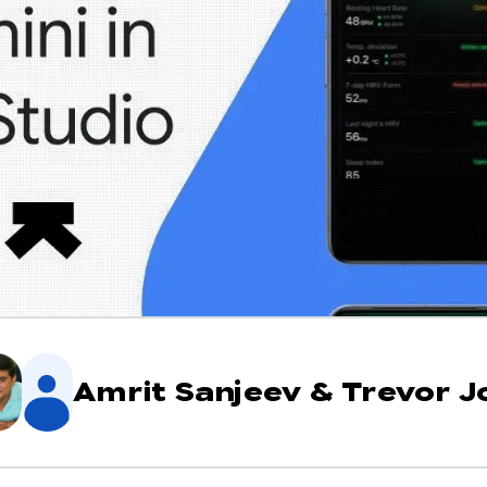
Amrit Sanjeev
&
Trevor J