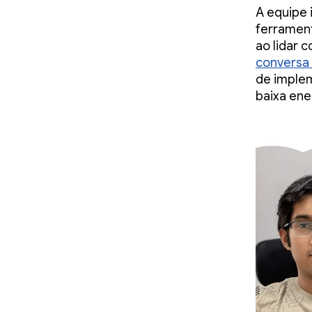
A equipe 
ferrament
ao lidar 
conversa
de imple
baixa ener