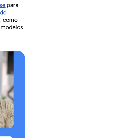
se
para
do
o, como
a modelos