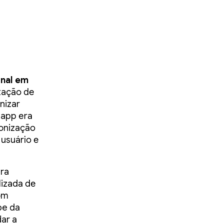
onal em
ntação de
nizar
 app era
onização
usuário e
ara
lizada de
om
pe da
ar a