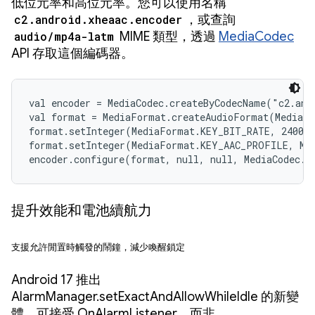
低位元率和高位元率。您可以使用名稱
c2.android.xheaac.encoder
，或查詢
audio/mp4a-latm
MIME 類型，透過
MediaCodec
API 存取這個編碼器。
val encoder = MediaCodec.createByCodecName("c2.andr
val format = MediaFormat.createAudioFormat(MediaFo
format.setInteger(MediaFormat.KEY_BIT_RATE, 24000)
format.setInteger(MediaFormat.KEY_AAC_PROFILE, Med
encoder.configure(format, null, null, MediaCodec.
提升效能和電池續航力
支援允許閒置時觸發的鬧鐘，減少喚醒鎖定
Android 17 推出
AlarmManager.setExactAndAllowWhileIdle 的新變
體，可接受 OnAlarmListener，而非