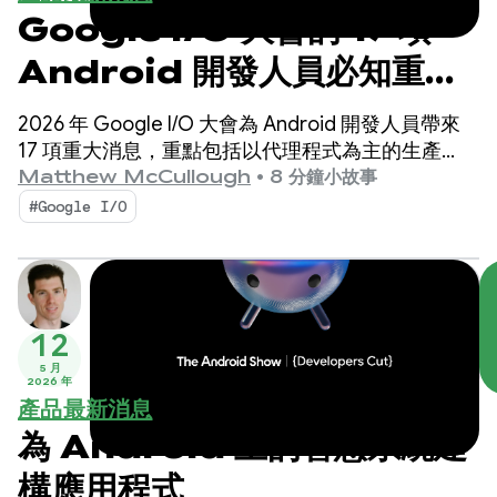
Google I/O 大會的 17 項
Android 開發人員必知重
點！
2026 年 Google I/O 大會為 Android 開發人員帶來
17 項重大消息，重點包括以代理程式為主的生產
力、以 Compose First 為 UI 標準，以及適用於擴展
Matthew McCullough
•
8 分鐘小故事
生態系統的高效能媒體和適應性開發。
#Google I/O
12
5 月
2026 年
產品最新消息
為 Android 上的智慧系統建
構應用程式