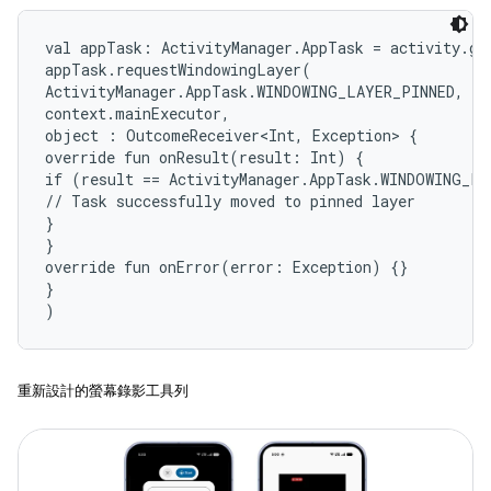
val appTask: ActivityManager.AppTask = activity.ge
appTask.requestWindowingLayer(

ActivityManager.AppTask.WINDOWING_LAYER_PINNED,

context.mainExecutor,

object : OutcomeReceiver<Int, Exception> {

override fun onResult(result: Int) {

if (result == ActivityManager.AppTask.WINDOWING_LA
// Task successfully moved to pinned layer

}

}

override fun onError(error: Exception) {}

}

)
重新設計的螢幕錄影工具列