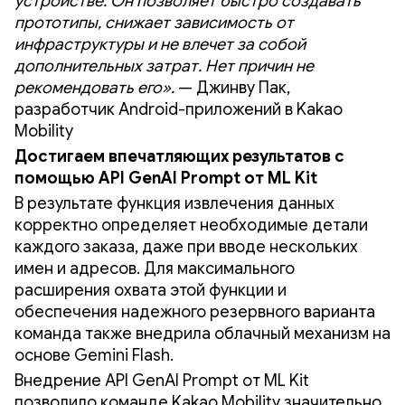
устройстве. Он позволяет быстро создавать
прототипы, снижает зависимость от
инфраструктуры и не влечет за собой
дополнительных затрат. Нет причин не
рекомендовать его».
— Джинву Пак,
разработчик Android-приложений в Kakao
Mobility
Достигаем впечатляющих результатов с
помощью API GenAI Prompt от ML Kit
В результате функция извлечения данных
корректно определяет необходимые детали
каждого заказа, даже при вводе нескольких
имен и адресов. Для максимального
расширения охвата этой функции и
обеспечения надежного резервного варианта
команда также внедрила облачный механизм на
основе Gemini Flash.
Внедрение API GenAI Prompt от ML Kit
позволило команде Kakao Mobility значительно