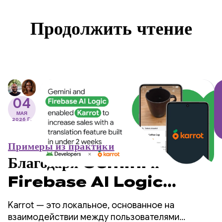
Продолжить чтение
04
МАЯ
2026 Г.
Примеры из практики
Благодаря Gemini и
Firebase AI Logic
компания Karrot смогла
Karrot — это локальное, основанное на
увеличить продажи, внедрив
взаимодействии между пользователями