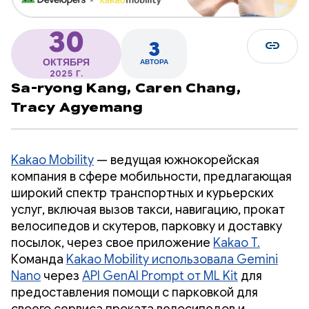
30
link
3
ОКТЯБРЯ
АВТОРА
2025 Г.
Sa-ryong Kang,
Caren Chang,
Tracy Agyemang
Kakao Mobility
— ведущая южнокорейская
компания в сфере мобильности, предлагающая
широкий спектр транспортных и курьерских
услуг, включая вызов такси, навигацию, прокат
велосипедов и скутеров, парковку и доставку
посылок, через свое приложение
Kakao T.
Команда
Kakao Mobility использовала Gemini
Nano
через
API GenAI Prompt от ML Kit
для
предоставления помощи с парковкой для