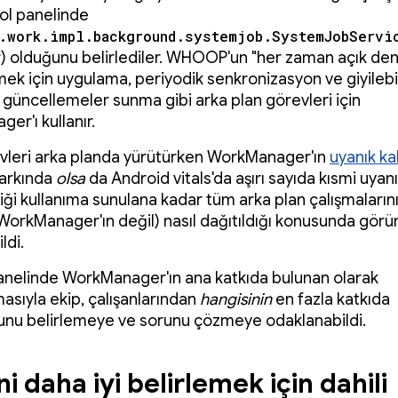
rol panelinde
.work.impl.background.systemjob.SystemJobServi
r) olduğunu belirlediler. WHOOP'un "her zaman açık den
ek için uygulama, periyodik senkronizasyon ve giyilebil
 güncellemeler sunma gibi arka plan görevleri için
er'ı kullanır.
evleri arka planda yürütürken WorkManager'ın
uyanık kal
arkında
olsa
da Android vitals'da aşırı sayıda kısmi uyan
riği kullanıma sunulana kadar tüm arka plan çalışmaların
 WorkManager'ın değil) nasıl dağıtıldığı konusunda gör
ldi.
anelinde WorkManager'ın ana katkıda bulunan olarak
asıyla ekip, çalışanlarından
hangisinin
en fazla katkıda
nu belirlemeye ve sorunu çözmeye odaklanabildi.
i daha iyi belirlemek için dahili