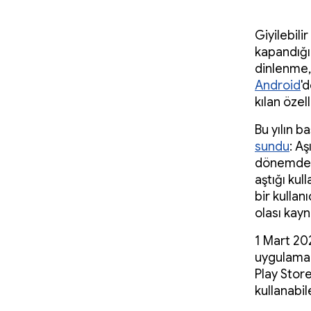
Giyilebili
kapandığın
dinlenme, 
Android
'
kılan özel
Bu yılın b
sundu
: Aş
dönemde k
aştığı ku
bir kullan
olası kay
1 Mart 20
uygulamala
Play Stor
kullanabile