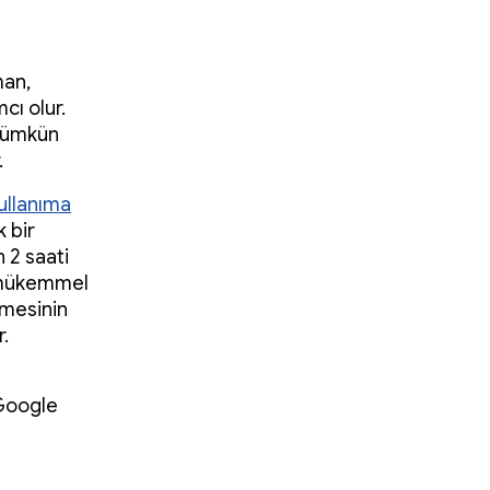
man,
cı olur.
 mümkün
.
kullanıma
k bir
 2 saati
, mükemmel
nmesinin
.
 Google