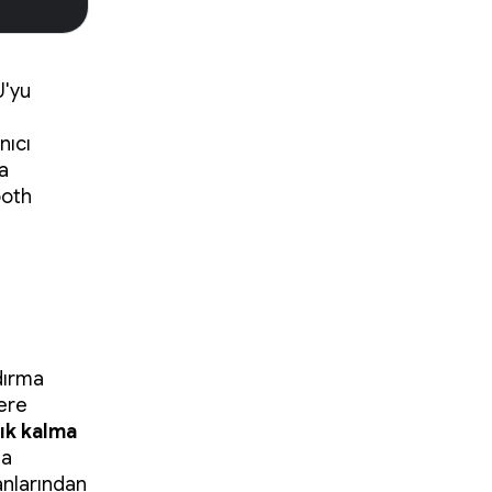
U'yu
nıcı
a
ooth
dırma
zere
nık kalma
ma
anlarından