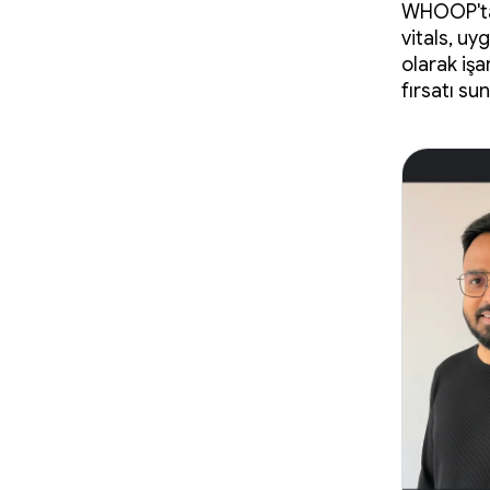
WHOOP'ta 
vitals, uy
olarak işa
fırsatı su