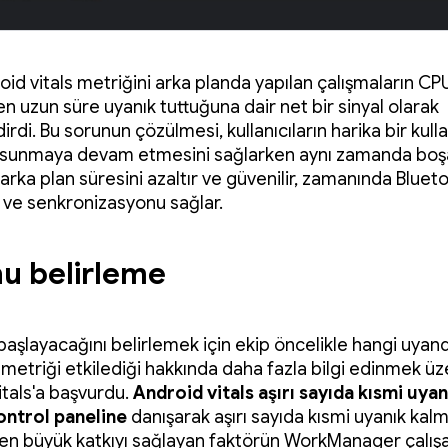
oid vitals metriğini arka planda yapılan çalışmaların CP
n uzun süre uyanık tuttuğuna dair net bir sinyal olarak
rdi. Bu sorunun çözülmesi, kullanıcıların harika bir kulla
 sunmaya devam etmesini sağlarken aynı zamanda boş
rka plan süresini azaltır ve güvenilir, zamanında Bluet
ı ve senkronizasyonu sağlar.
u belirleme
aşlayacağını belirlemek için ekip öncelikle hangi uyan
in metriği etkilediği hakkında daha fazla bilgi edinmek ü
itals'a başvurdu.
Android vitals aşırı sayıda kısmi uya
kontrol paneline
danışarak aşırı sayıda kısmi uyanık kal
ne en büyük katkıyı sağlayan faktörün WorkManager çalış