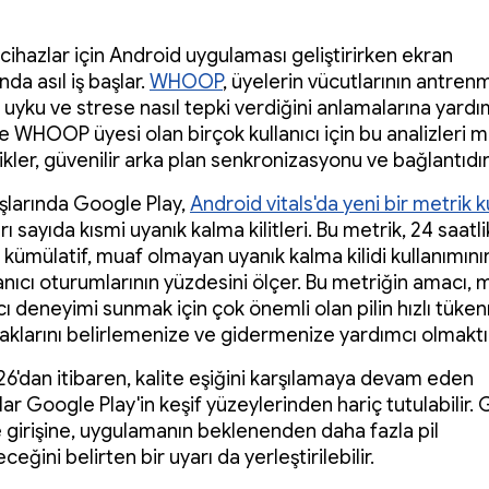
r cihazlar için Android uygulaması geliştirirken ekran
da asıl iş başlar.
WHOOP
, üyelerin vücutlarının antren
uyku ve strese nasıl tepki verdiğini anlamalarına yardım
de WHOOP üyesi olan birçok kullanıcı için bu analizleri
likler, güvenilir arka plan senkronizasyonu ve bağlantıdır
aşlarında Google Play,
Android vitals'da yeni bir metrik 
ırı sayıda kısmi uyanık kalma kilitleri. Bu metrik, 24 saatli
ümülatif, muaf olmayan uyanık kalma kilidi kullanımının
llanıcı oturumlarının yüzdesini ölçer. Bu metriğin amacı
ıcı deneyimi sunmak için çok önemli olan pilin hızlı tüke
naklarını belirlemenize ve gidermenize yardımcı olmaktır
26'dan itibaren, kalite eşiğini karşılamaya devam eden
r Google Play'in keşif yüzeylerinden hariç tutulabilir.
e girişine, uygulamanın beklenenden daha fazla pil
ceğini belirten bir uyarı da yerleştirilebilir.