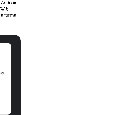
 Android
i %15
 artırma