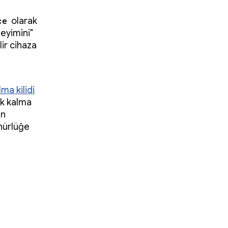
ce
olarak
eyimini"
ir cihaza
ma kilidi
ık kalma
ın
ünürlüğe