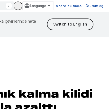
/
Android Studio
Oturum aç
eka çevirilerinde hata
ık kalma kilidi
a azalttı