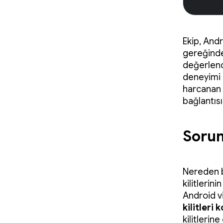
Ekip, Andr
gereğinde
değerlendi
deneyimi
harcanan a
bağlantıs
Sorun
Nereden b
kilitlerin
Android v
kilitleri 
kilitleri