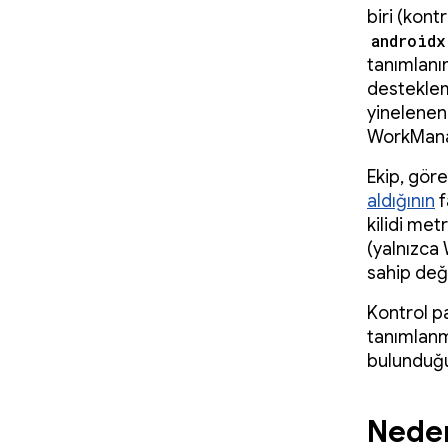
biri (kont
androidx
tanımlanı
desteklem
yinelenen
WorkManag
Ekip, gör
aldığının
f
kilidi met
(yalnızca
sahip deği
Kontrol p
tanımlanm
bulunduğu
Neden