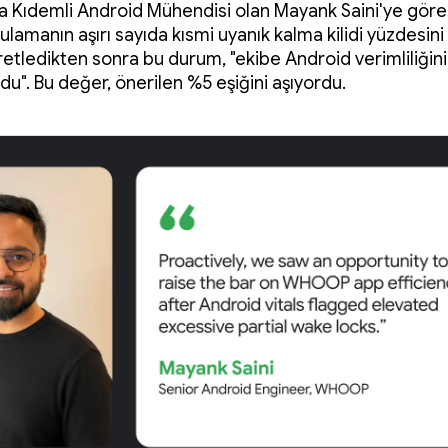
Kıdemli Android Mühendisi olan Mayank Saini'ye göre
gulamanın aşırı sayıda kısmi uyanık kalma kilidi yüzdesin
retledikten sonra bu durum, "ekibe Android verimliliğini
ndu". Bu değer, önerilen %5 eşiğini aşıyordu.