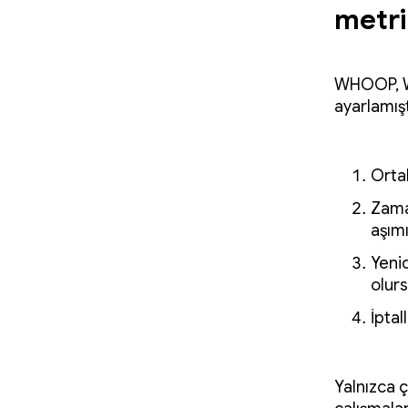
metri
WHOOP, Wo
ayarlamışt
Ortal
Zama
aşım
Yeni
olurs
İptal
Yalnızca ç