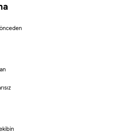
ma
ı önceden
man
rısız
ekibin