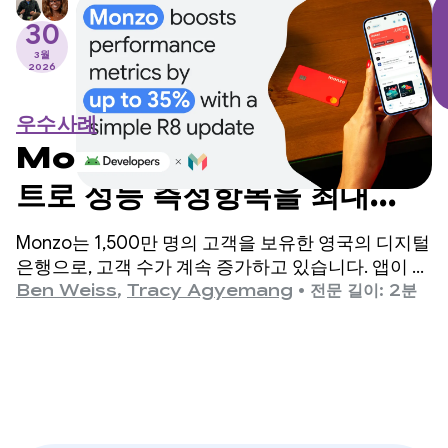
30
3월
2026
우수사례
Monzo는 간단한 R8 업데이
트로 성능 측정항목을 최대
35% 까지 향상합니다.
Monzo는 1,500만 명의 고객을 보유한 영국의 디지털
은행으로, 고객 수가 계속 증가하고 있습니다. 앱이 확
장되면서 엔지니어링팀은 앱 시작 시간이 개선이 필
Ben Weiss
,
Tracy Agyemang
•
전문 길이: 2분
요한 중요한 영역이라고 판단했지만 코드베이스를 크
게 변경해야 할까 봐 걱정했습니다.