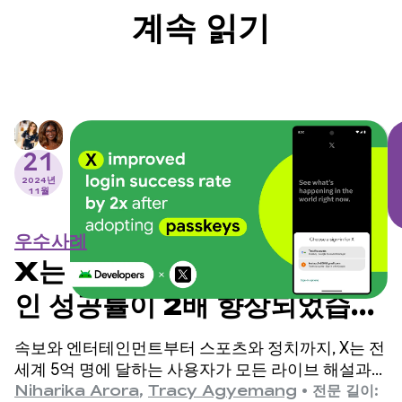
계속 읽기
21
2024년
11월
우수사례
X는 패스키를 도입한 후 로그
인 성공률이 2배 향상되었습니
다.
속보와 엔터테인먼트부터 스포츠와 정치까지, X는 전
세계 5억 명에 달하는 사용자가 모든 라이브 해설과
함께 전체 스토리를 파악할 수 있도록 지원하는 소셜
Niharika Arora
,
Tracy Agyemang
•
전문 길이: