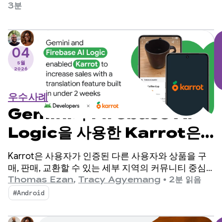
미디어 앱입니다.
3분
04
5월
2026
우수사례
Gemini와 Firebase AI
Logic을 사용한 Karrot은
2주 이내에 구축된 번역 기능을
Karrot은 사용자가 인증된 다른 사용자와 상품을 구
통해 매출을 늘릴 수 있었습니
매, 판매, 교환할 수 있는 세부 지역의 커뮤니티 중심
P2P 마켓 앱입니다. 2015년 대한민국에서 출시된 이
Thomas Ezan
,
Tracy Agyemang
•
2분 읽음
다.
후 이 플랫폼은 전 세계 시장으로 확장되어 4,300만
#Android
명이 넘는 등록 사용자를 확보했습니다.