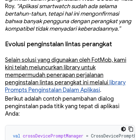
Roy.
“Aplikasi smartwatch sudah ada selama
bertahun-tahun, tetapi hal ini mengonfirmasi
bahwa banyak pengguna dengan perangkat yang
kompatibel tidak menyadari keberadaannya.”
Evolusi penginstalan lintas perangkat
Selain solusi yang digunakan oleh FotMob, kami
kini telah meluncurkan library untuk
mempermudah penerapan perjalanan
penginstalan lintas perangkat ini melalui
library
Prompts Penginstalan Dalam Aplikasi
.
Berikut adalah contoh penambahan dialog
penginstalan pada titik yang tepat di aplikasi
Anda:
val
crossDevicePromptManager
=
CrossDevicePromptMa