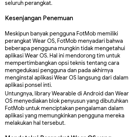
seluruh perangkat.
Kesenjangan Penemuan
Meskipun banyak pengguna FotMob memiliki
perangkat Wear OS, FotMob menyadari bahwa
beberapa pengguna mungkin tidak mengetahui
aplikasi Wear OS. Hal ini mendorong tim untuk
mempertimbangkan opsi teknis tentang cara
mengedukasi pengguna dan pada akhirnya
menginstal aplikasi Wear OS langsung dari dalam
aplikasi ponsel inti.
Untungnya, library Wearable di Android dan Wear
OS menyediakan blok penyusun yang dibutuhkan
FotMob untuk menciptakan pengalaman dalam
aplikasi yang memungkinkan pengguna mereka
melakukan hal tersebut.