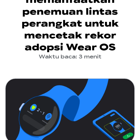
penemuan lintas
perangkat untuk
mencetak rekor
adopsi Wear OS
Waktu baca: 3 menit