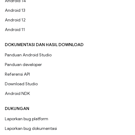
Android 14
Android 13
Android 12
Android 11
DOKUMENTASI DAN HASIL DOWNLOAD
Panduan Android Studio
Panduan developer
Referensi API
Download Studio
Android NDK
DUKUNGAN
Laporkan bug platform
Laporkan bug dokumentasi