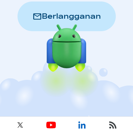
mail
Berlangganan