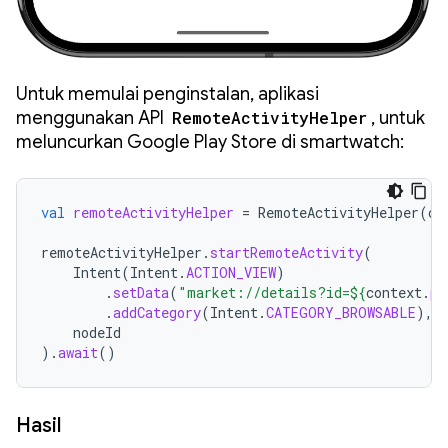
Untuk memulai penginstalan, aplikasi
menggunakan API
RemoteActivityHelper
, untuk
meluncurkan Google Play Store di smartwatch:
val
remoteActivityHelper
=
RemoteActivityHelper
(
co
remoteActivityHelper
.
startRemoteActivity
(
Intent
(
Intent
.
ACTION_VIEW
)
.
setData
(
"market://details?id=
${
context
.
pa
.
addCategory
(
Intent
.
CATEGORY_BROWSABLE
),
nodeId
).
await
()
Hasil