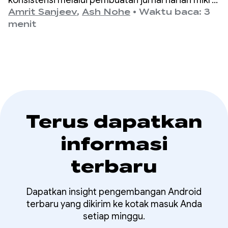
pengguna widget
konsistensi melalui pembuatan jurnal harian mikro,
afirmasi, dan papan visi. Aplikasi ini telah
Amrit Sanjeev
,
Ash Nohe
•
Waktu baca: 3
didownload lebih dari 6 juta kali, mendapatkan 150
menit
ribu rating 5 bintang, dan mencatat 100 juta entri
jurnal.
Terus dapatkan
informasi
terbaru
Dapatkan insight pengembangan Android
terbaru yang dikirim ke kotak masuk Anda
setiap minggu.