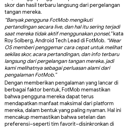
skor dan hasil terbaru langsung dari pergelangan
tangan mereka.
“Banyak pengguna FotMob mengikuti
pertandingan secara live, dan hal itu sering terjadi
saat mereka tidak aktif menggunakan ponsel,”
kata
Roy Solberg, Android Tech Lead di FotMob.
“Wear
OS memberi penggemar cara cepat untuk melihat
sekilas skor, acara pertandingan, dan info terbaru
langsung dari pergelangan tangan mereka, jadi
kami melihatnya sebagai perluasan alami dari
pengalaman FotMob.”
Dengan memberikan pengalaman yang lancar di
berbagai faktor bentuk, FotMob memastikan
bahwa pengguna mereka dapat terus
mendapatkan manfaat maksimal dari platform
mereka, dalam bentuk yang paling nyaman. Hal ini
mencakup memastikan bahwa setelan dan
preferensi–seperti tim favorit–disinkronkan di