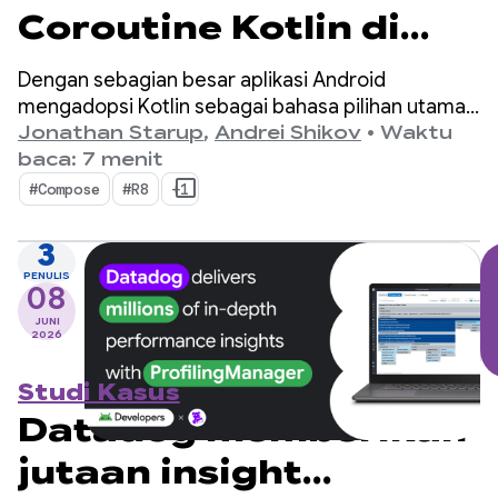
Coroutine Kotlin di
Android 2x lebih cepat
Dengan sebagian besar aplikasi Android
mengadopsi Kotlin sebagai bahasa pilihan utama
mereka, kotlinx.coroutines telah menjadi standar
Jonathan Starup
,
Andrei Shikov
•
Waktu
de facto untuk pemrograman asinkron. Library ini
baca: 7 menit
menawarkan cara yang dirancang dengan baik
#Compose
#R8
+1
dan terstruktur untuk mengelola flow serentak
yang bersifat native ke Kotlin.
3
PENULIS
08
JUNI
2026
Studi Kasus
Datadog memberikan
jutaan insight