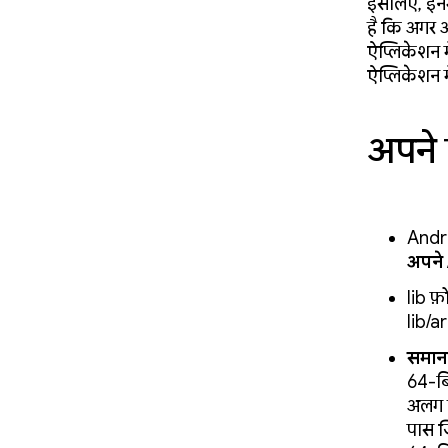
इसलिए, इनमे
है कि अगर आ
ऐप्लिकेशन 
ऐप्लिकेशन म
अपने
Andro
अपने 
lib फ़ो
lib/ar
समानत
64-बि
अलग ह
पास ज