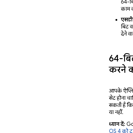
64-बि
काम की
एसडीक
बिट व
देने व
64-बिट
करने 
आपके ऐप्लि
सेट होना च
सकती है कि
या नहीं.
ध्यान दें:
Goo
OS 4 को टार