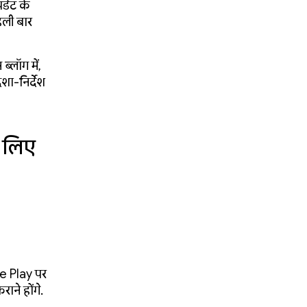
पडेट के
हली बार
्लॉग में,
िशा-निर्देश
 लिए
e Play पर
ने होंगे.