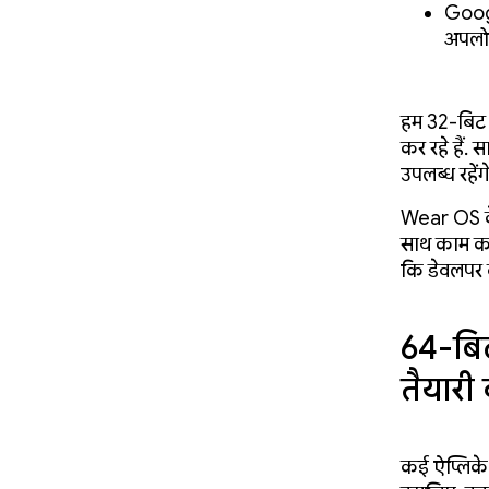
Googl
अपलोड
हम 32-बिट व
कर रहे हैं.
उपलब्ध रहेंगे
Wear OS के
साथ काम करन
कि डेवलपर क
64-बिट
तैयारी
कई ऐप्लिकेश