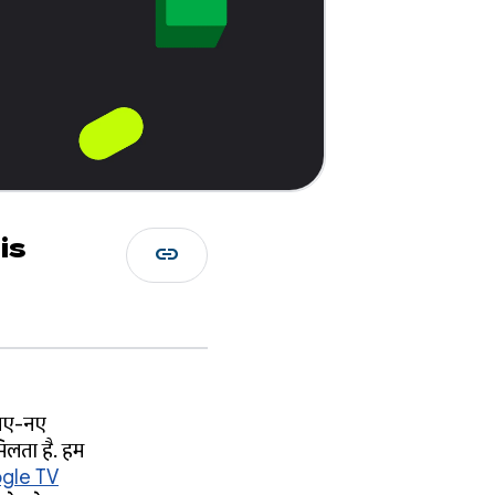
is
link
ं नए-नए
िलता है. हम
gle TV