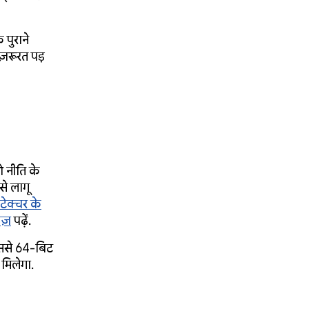
 पुराने
ज़रूरत पड़
ो नीति के
े लागू
ेक्चर के
ेज़
पढ़ें.
ससे 64-बिट
मिलेगा.