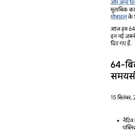
और अन्य डिव
मुताबिक काम
मोबाइल
के 
आज हम 64-बि
इन नई ज़रूरी
दिए गए हैं.
64-बिट
समयस
15 सितंबर, 
नेटिव
पब्लि