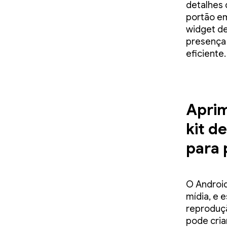
detalhes 
portão e
widget d
presença
eficiente.
Aprim
kit d
para
O Android
mídia, e 
reproduçã
pode cria