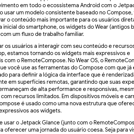
vimento em todo o ecossistema Android com o Jetpa
Ao usar um modelo consistente baseado no Compose,
ar o conteúdo mais importante para os usuários dire
la inicial do smartphone, os widgets do Wear (antigos 
 com um fluxo de trabalho familiar.
ar os usuários a interagir com seu conteúdo e recurs
pp, estamos tornando os widgets mais expressivos e
is com o RemoteCompose. No Wear OS, o RemoteC
que você use as ferramentas do Compose com que já 
zado para definir a lógica da interface que é renderizad
te em superfícies remotas, garantindo que suas expe
permaneçam de alta performance e responsivas, mes
com recursos limitados. Em dispositivos móveis e carr
mpose é usado como uma nova estrutura que ofere
expressivos aos widgets.
e usar o Jetpack Glance (junto com o RemoteCompo
a oferecer uma jornada do usuário coesa. Seja para vi