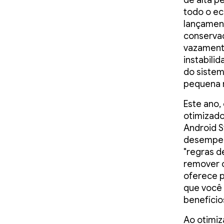
de alta p
todo o ec
lançament
conserva
vazament
instabili
do sistem
pequena n
Este ano,
otimizad
Android S
desempenh
"regras 
remover c
oferece p
que você 
benefício
Ao otimiz