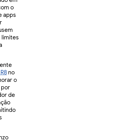
nado em
com o
e apps
r
ausem
 limites
a
mente
 R8
no
horar o
 por
dor de
ação
itindo
s
onzo