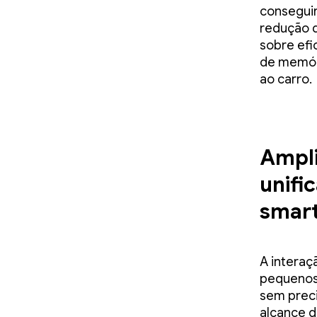
conseguir
redução d
sobre efi
de memór
ao carro.
Ampl
unifi
smart
A interaç
pequenos
sem preci
alcance d