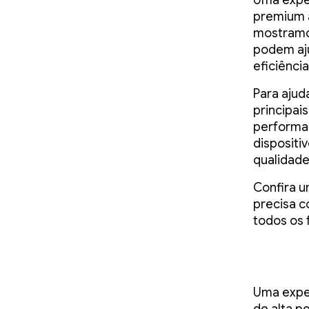
Uma exper
premium a
mostramo
podem aju
eficiênci
Para ajud
principai
performan
dispositi
qualidade
Confira u
precisa c
todos os 
Uma exper