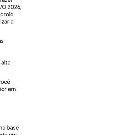
razer
I/O 2026,
droid
izar a
as
 alta
você
rior em
uma base