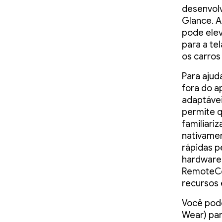
desenvol
Glance. 
pode elev
para a te
os carros
Para ajud
fora do a
adaptáve
permite 
familiari
nativamen
rápidas 
hardware 
RemoteCo
recursos 
Você pod
Wear) par