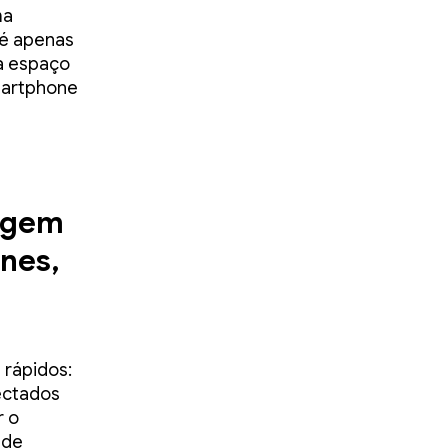
ma
 é apenas
a espaço
martphone
agem
nes,
 rápidos:
ectados
r o
 de