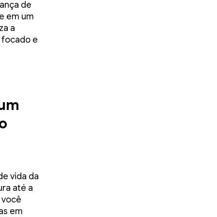
dança de
ue em um
za a
 focado e
 um
o
de vida da
ura até a
, você
vas em