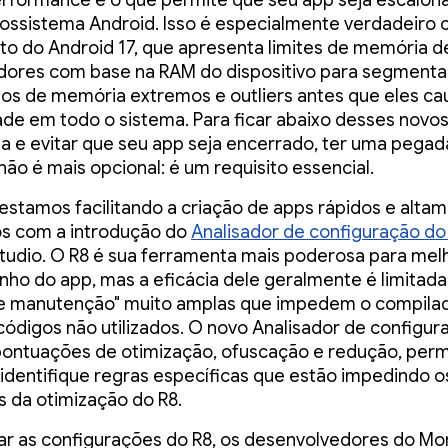
erformance é o que permite que seu app seja escalo
ossistema Android. Isso é especialmente verdadeiro 
o do Android 17, que apresenta limites de memória d
dores com base na RAM do dispositivo para segmenta
os de memória extremos e outliers antes que eles c
dade em todo o sistema. Para ficar abaixo desses novos
a e evitar que seu app seja encerrado, ter uma pegad
ão é mais opcional: é um requisito essencial.
 estamos facilitando a criação de apps rápidos e alta
os com a introdução do
Analisador de configuração do
tudio. O R8 é sua ferramenta mais poderosa para mel
o do app, mas a eficácia dele geralmente é limitada
de manutenção" muito amplas que impedem o compila
ódigos não utilizados. O novo Analisador de configur
ontuações de otimização, ofuscação e redução, perm
identifique regras específicas que estão impedindo o
s da otimização do R8.
ar as configurações do R8, os desenvolvedores do M