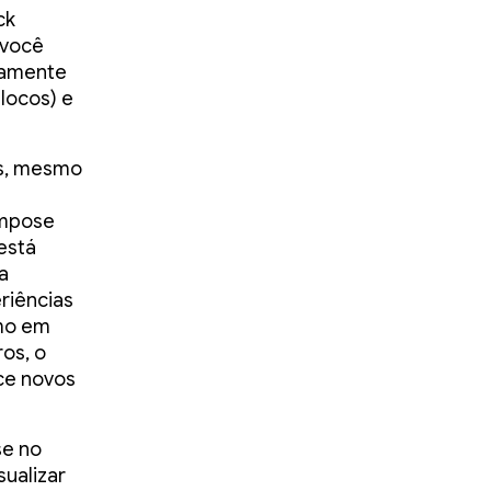
ck
 você
tamente
blocos) e
os, mesmo
ompose
está
a
riências
mo em
os, o
ce novos
se no
sualizar