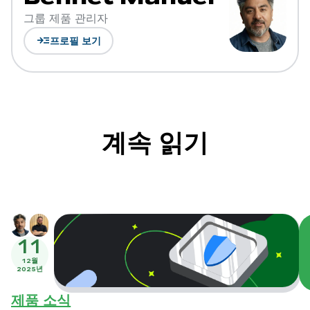
그룹 제품 관리자
read_more
프로필 보기
계속 읽기
11
12월
2025년
제품 소식