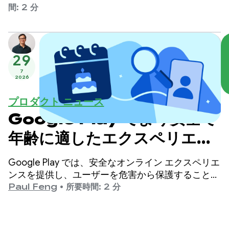
は、要約や画像の説明など、特定のユースケースに
間: 2 分
合わせて調整された ML Kit GenAI API を通じて
Gemini Nano と統合できました。
29
7
2026
プロダクト ニュース
Google Play でより安全で
年齢に適したエクスペリエン
スを提供
Google Play では、安全なオンライン エクスペリエ
ンスを提供し、ユーザーを危害から保護することを
最優先にしています。
Paul Feng
•
所要時間: 2 分