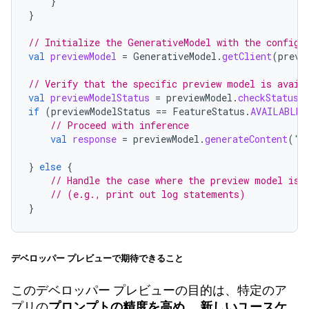
}
}
// Initialize the GenerativeModel with the configu
val
previewModel
=
GenerativeModel
.
getClient
(
previ
// Verify that the specific preview model is avail
val
previewModelStatus
=
previewModel
.
checkStatus
(
if
(
previewModelStatus
==
FeatureStatus
.
AVAILABLE
)
// Proceed with inference
val
response
=
previewModel
.
generateContent
(
"I
}
else
{
// Handle the case where the preview model is 
// (e.g., print out log statements)
}
デベロッパー プレビューで期待できること
このデベロッパー プレビューの目的は、特定のア
プリの
プロンプトの精度を高め
、
新しいユースケ