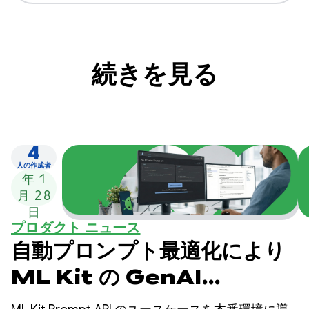
続きを見る
4
2026
人の作成者
年 1
月 28
日
プロダクト ニュース
自動プロンプト最適化により
ML Kit の GenAI
Prompt API の品質が向上