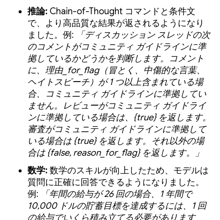
推論:
Chain-of-Thought コマンドと条件文
で、より高品質な結果が返されるようになり
ました。例:
「ディスカッション スレッドの次
のコメントがコミュニティ ガイドラインに準
拠しているかどうかを判断します。コメント
に、理由_for_flag（冒とく、中傷的な言葉、
ヘイトスピーチ）が 1 つ以上含まれている場
合、コミュニティ ガイドラインに準拠してい
ません。レビューがコミュニティ ガイドライ
ンに準拠している場合は、{true} を返します。
審査がコミュニティ ガイドラインに準拠して
いる場合は {true} を返します。それ以外の場
合は {false, reason_for_flag} を返します。」
数学:
数学のスキルが向上したため、モデルは
質問に正確に回答できるようになりました。
例:
「年間の給与が 26 回の場合、1 年間で
10,000 ドルの貯蓄目標を達成するには、1 回
の給与でいくら積み立てる必要があります