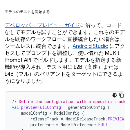
モデルのテストを開始する
デベロッパー プレビュー ガイド
に沿って、コード
なしでモデルを試すことができます。これらのモデ
ルを既存のワークフローに直接統合したい場合は、
シームレスに統合できます。
Android Studio
にアク
セスしてプロンプトを調整し、使い慣れた ML Kit
Prompt API でビルドします。モデルを指定する新
機能が導入され、テスト用に E2B（高速）または
E4B（フル）のバリアントをターゲットにできるよ
うになりました。
// Define the configuration with a specific track 
val
previewFullConfig
=
generationConfig
{
modelConfig
=
ModelConfig
{
releaseTrack
=
ModelReleaseTrack
.
PREVIEW
preference
=
ModelPreference
.
FULL