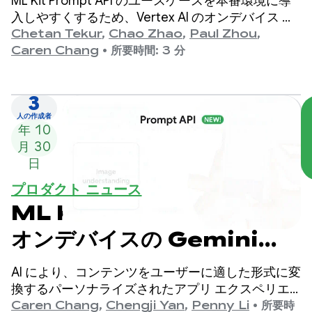
ML Kit Prompt API のユースケースを本番環境に導
入しやすくするため、Vertex AI のオンデバイス モ
デルを対象とした自動プロンプト最適化（APO）を
Chetan Tekur
,
Chao Zhao
,
Paul Zhou
,
発表いたします。自動プロンプト最適化は、ユース
Caren Chang
•
所要時間: 3 分
ケースに最適なプロンプトを自動的に見つけるのに
役立つツールです。
3
2025
人の作成者
年 10
月 30
日
プロダクト ニュース
ML Kit の Prompt API:
オンデバイスの Gemini
Nano エクスペリエンスをカ
AI により、コンテンツをユーザーに適した形式に変
スタマイズ
換するパーソナライズされたアプリ エクスペリエ
ンスを簡単に作成できるようになりました。以前
Caren Chang
,
Chengji Yan
,
Penny Li
•
所要時