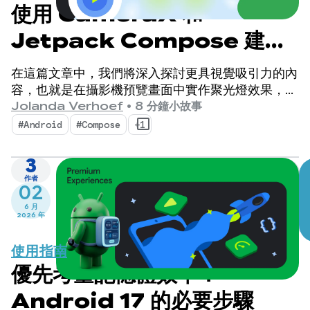
使用 CameraX 和
Jetpack Compose 建立
聚光燈效果
在這篇文章中，我們將深入探討更具視覺吸引力的內
容，也就是在攝影機預覽畫面中實作聚光燈效果，並
以臉部偵測做為效果的基礎。
Jolanda Verhoef
•
8 分鐘小故事
#Android
#Compose
+1
3
作者
02
6 月
2026 年
使用指南
優先考量記憶體效率：
Android 17 的必要步驟