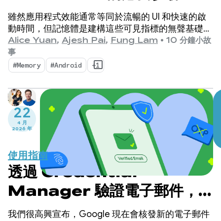
雖然應用程式效能通常等同於流暢的 UI 和快速的啟
動時間，但記憶體是建構這些可見指標的無聲基礎。
眾所皆知，裝置記憶體的重要性與日俱增。
Alice Yuan
,
Ajesh Pai
,
Fung Lam
•
10 分鐘小故
事
#Memory
#Android
+1
22
4 月
2026 年
使用指南
透過 Credential
Manager 驗證電子郵件，簡
化使用者歷程
我們很高興宣布，Google 現在會核發新的電子郵件