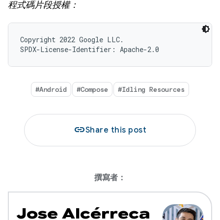
程式碼片段授權：
Copyright 2022 Google LLC.

SPDX-License-Identifier: Apache-2.0
#Android
#Compose
#Idling Resources
link
Share this post
撰寫者：
Jose Alcérreca