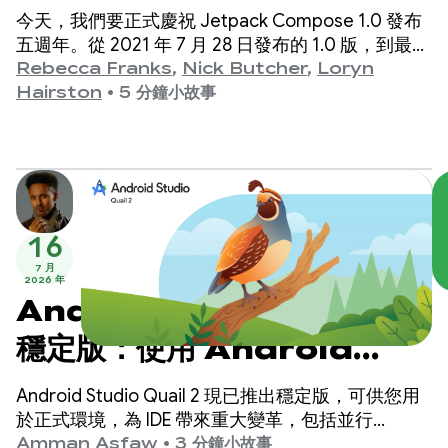
今天，我們要正式慶祝 Jetpack Compose 1.0 發布
五週年。從 2021 年 7 月 28 日發布的 1.0 版，到最新
的 1.11 版，這些年來我們見證了 API 的重大演進，現
Rebecca Franks
,
Nick Butcher
,
Loryn
在就來慶祝一下。
Hairston
•
5 分鐘小故事
16
7 月
2026 年
Android Studio Quail 2
穩定版：使用 Android
Studio AI 代理程式執行多項
Android Studio Quail 2 現已推出穩定版，可供您用
工作
於正式環境，為 IDE 帶來重大變革，包括並行
Agentic Workflows、原生整合的記憶體流失剖析，
Amman Asfaw
•
3 分鐘小故事