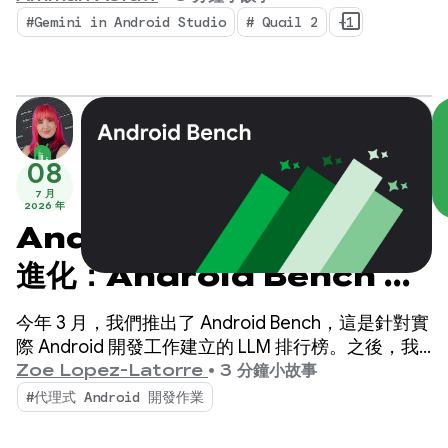
以及可感知情境的當機修正功能。
#Gemini in Android Studio
# Quail 2
+1
08
7 月
2026 年
Android LLM 評估機制再
進化：Android Bench 的
新紀元
今年 3 月，我們推出了 Android Bench，這是針對實
際 Android 開發工作建立的 LLM 排行榜。之後，我
們根據您的意見回饋，進一步提升基準，包括評估開
Zoe Lopez-Latorre
•
3 分鐘小故事
放權重模型，以及在排行榜中加入成本和效率維度。
#代理式 Android 開發作業