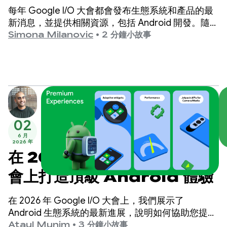
每年 Google I/O 大會都會發布生態系統和產品的最
新消息，並提供相關資源，包括 Android 開發。隨著
開發工作轉向 AI 和代理輔助工具，我們擴大了產品
Simona Milanovic
•
2 分鐘小故事
陣容，無論您決定如何建構 Android 應用程式，都能
獲得更完善的支援。
02
6 月
2026 年
在 2026 年 Google I/O 大
會上打造頂級 Android 體驗
在 2026 年 Google I/O 大會上，我們展示了
Android 生態系統的最新進展，說明如何協助您提升
應用程式品質，同時盡可能提高開發效率。
Ataul Munim
•
3 分鐘小故事