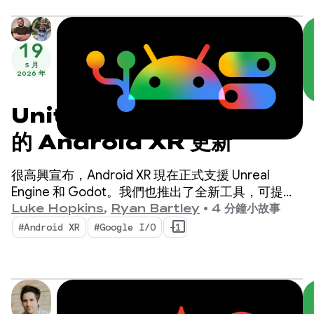
19
5 月
2026 年
Unity、Unreal 和 Godot
的 Android XR 更新
很高興宣布，Android XR 現在正式支援 Unreal
Engine 和 Godot。我們也推出了全新工具，可提升
工作效率並啟用新的 XR 功能：Android XR 引擎中樞
Luke Hopkins
,
Ryan Bartley
•
4 分鐘小故事
和 Android XR 互動架構。
#Android XR
#Google I/O
+1