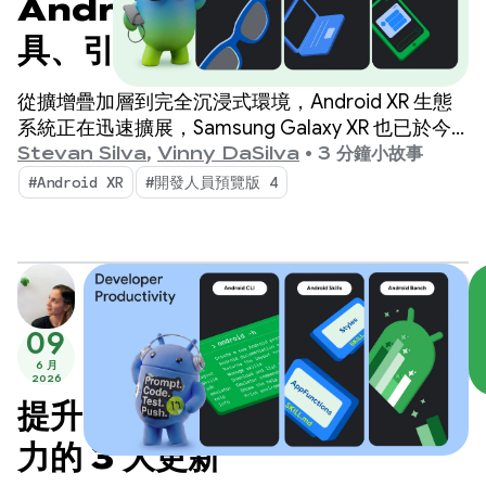
Android XR 最新動態：工
具、引擎支援和生態系統更新
從擴增疊加層到完全沉浸式環境，Android XR 生態
系統正在迅速擴展，Samsung Galaxy XR 也已於今
天上市。
Stevan Silva
,
Vinny DaSilva
•
3 分鐘小故事
#Android XR
#開發人員預覽版 4
09
6 月
2026
提升 Android 開發人員生產
力的 3 大更新