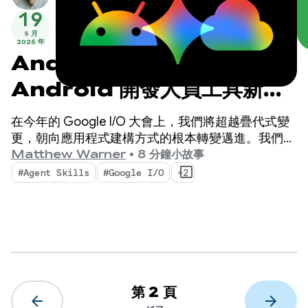
19
5 月
2026 年
Android Studio I/O 版：
Android 開發人員工具新功
能
在今年的 Google I/O 大會上，我們將超越疊代式變
更，朝向應用程式建構方式的根本轉變邁進。我們最
新推出的工具專為 AI 代理時代而生，不僅能提升
Matthew Warner
•
8 分鐘小故事
Android 開發人員的工作效率，還能強化您在程式碼
#Agent Skills
#Google I/O
+2
集部署的 AI 代理。
第 2 頁
arrow_back
arrow_forward