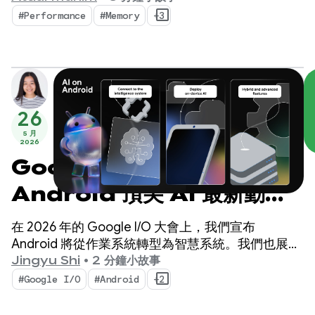
#Performance
#Memory
+3
26
5 月
2026
Google I/O 2026 大會：
Android 頂尖 AI 最新動
態，打造智慧體驗
在 2026 年的 Google I/O 大會上，我們宣布
Android 將從作業系統轉型為智慧系統。我們也展示
了如何使用系統原生建構智慧體驗，以及如何將
Jingyu Shi
•
2 分鐘小故事
Google AI 的強大功能帶入應用程式。
#Google I/O
#Android
+2