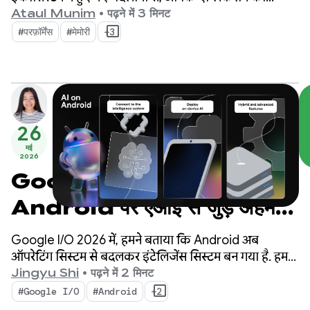
क्वालिटी को कैसे बेहतर बनाया जा सकता है. साथ ही, डेवलपमेंट
Ataul Munim
•
पढ़ने में 3 मिनट
की प्रोसेस को ज़्यादा से ज़्यादा असरदार कैसे बनाया जा सकता
#परफ़ॉर्मेंस
#मेमोरी
+3
है.
26
मई
2026
Google I/O ‘26 से,
Android पर एआई से जुड़े अहम
अपडेट, ताकि इंटेलिजेंट अनुभव बनाए
Google I/O 2026 में, हमने बताया कि Android अब
जा सकें
ऑपरेटिंग सिस्टम से बदलकर इंटेलिजेंस सिस्टम बन गया है. हमने
यह भी दिखाया कि सिस्टम के साथ, इंटेलिजेंट अनुभव कैसे बनाए
Jingyu Shi
•
पढ़ने में 2 मिनट
जा सकते हैं. साथ ही, Google के एआई की मदद से अपने
#Google I/O
#Android
+2
ऐप्लिकेशन को कैसे बेहतर बनाया जा सकता है.