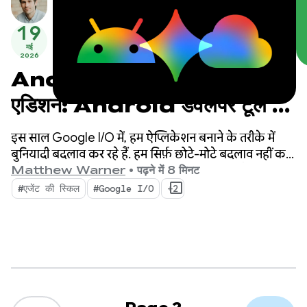
19
मई
2026
Android Studio I/O
एडिशन: Android डेवलपर टूल में
नया क्या है
इस साल Google I/O में, हम ऐप्लिकेशन बनाने के तरीके में
बुनियादी बदलाव कर रहे हैं. हम सिर्फ़ छोटे-मोटे बदलाव नहीं कर
रहे हैं. हमारे नए टूल, एजेंटिक युग के लिए बनाए गए हैं. इनमें ऐसी
Matthew Warner
•
पढ़ने में 8 मिनट
सुविधाएं हैं जिनसे Android डेवलपर के तौर पर आपकी
#एजेंट की स्किल
#Google I/O
+2
प्रॉडक्टिविटी बढ़ती है. साथ ही, आपके कोडबेस में डिप्लॉय किए
गए एआई एजेंट को बेहतर बनाया जा सकता है.