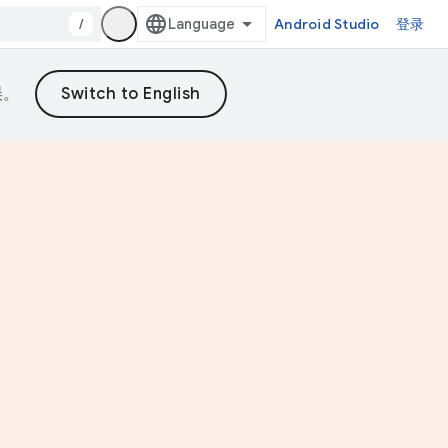
/
Android Studio
登录
误。