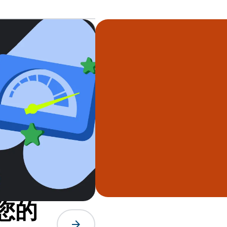
您的
arrow_forward