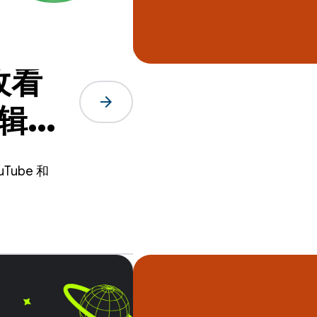
收看
arrow_forward
特辑，
会上进
ube 和