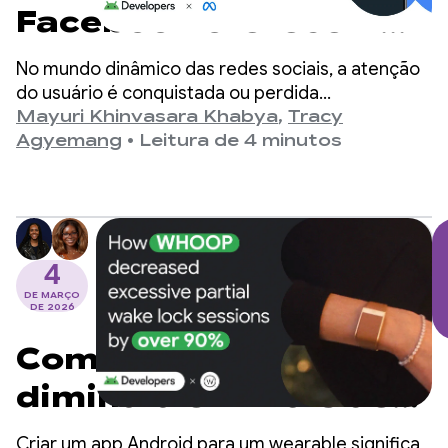
Facebook oferecem
reprodução
No mundo dinâmico das redes sociais, a atenção
instantânea e
do usuário é conquistada ou perdida
rapidamente. Os apps da Meta (Facebook e
Mayuri Khinvasara Khabya
,
Tracy
aumentam o
Instagram) estão entre as maiores plataformas
Agyemang
•
Leitura de 4 minutos
sociais do mundo e atendem a bilhões de
engajamento do
usuários globalmente.
usuário com o Media3
PreloadManager
4
DE MARÇO
DE 2026
Como a WHOOP
diminuiu em mais de
90% as sessões
Criar um app Android para um wearable significa