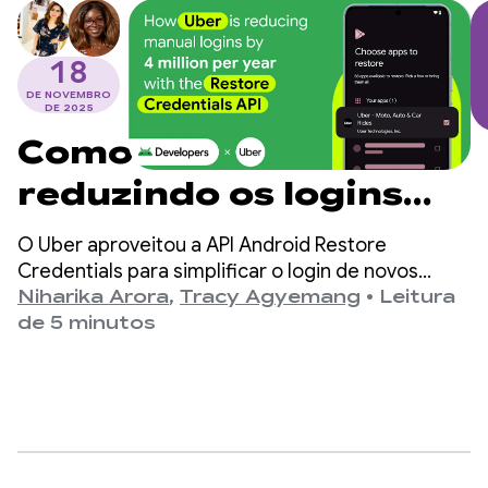
18
DE NOVEMBRO
DE 2025
Como o Uber está
reduzindo os logins
manuais em 4 milhões
O Uber aproveitou a API Android Restore
por ano com a API
Credentials para simplificar o login de novos
dispositivos, projetando uma redução de 4
Niharika Arora
,
Tracy Agyemang
•
Leitura
Restore Credentials
milhões de logins manuais por ano e aumentando
de 5 minutos
a retenção de usuários.