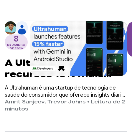
8
DE JANEIRO
DE 2026
A Ultrahuman lança
recursos 15% mais
rápido com o Gemini
A Ultrahuman é uma startup de tecnologia de
no Android Studio
saúde do consumidor que oferece insights diários
de bem-estar aos usuários com base em dados
Amrit Sanjeev
,
Trevor Johns
•
Leitura de 2
biométricos de wearables da empresa, como o
minutos
RING Air e o monitor contínuo de glicose (CGM, na
sigla em inglês) M1 Live.