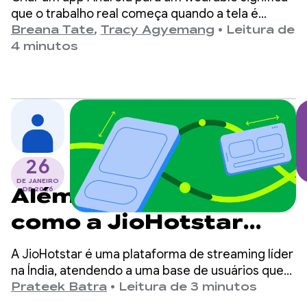
parciais excessivas de
que o trabalho real começa quando a tela é
desligada.
Breana Tate
,
Tracy Agyemang
•
Leitura de
wake lock
4 minutos
26
DE JANEIRO
Além do smartphone:
DE 2026
como a JioHotstar
otimizou a UX para
A JioHotstar é uma plataforma de streaming líder
dobráveis e tablets
na Índia, atendendo a uma base de usuários que
excede 400 milhões.
Prateek Batra
•
Leitura de 3 minutos