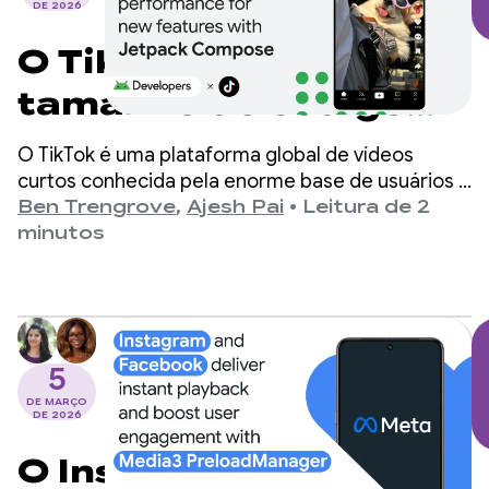
DE 2026
O TikTok reduz o
tamanho do código
em 58% e melhora o
O TikTok é uma plataforma global de vídeos
desempenho do app
curtos conhecida pela enorme base de usuários e
recursos inovadores.
Ben Trengrove
,
Ajesh Pai
•
Leitura de 2
para novos recursos
minutos
com o Jetpack
Compose
5
DE MARÇO
DE 2026
O Instagram e o