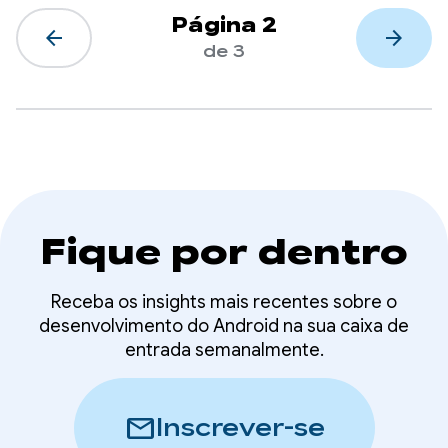
Página 2
arrow_back
arrow_forward
de 3
Fique por dentro
Receba os insights mais recentes sobre o
desenvolvimento do Android na sua caixa de
entrada semanalmente.
mail
Inscrever-se