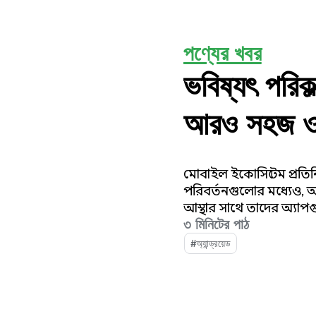
পণ্যের খবর
ভবিষ্যৎ পরিক
আরও সহজ ও 
মোবাইল ইকোসিস্টেম প্রতি
পরিবর্তনগুলোর মধ্যেও, অ্য
আস্থার সাথে তাদের অ্যা
৩ মিনিটের পাঠ
পারে।
#অ্যান্ড্রয়েড