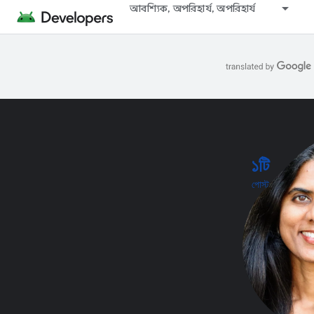
আবশ্যিক, অপরিহার্য, অপরিহার্য
১টি
পোস্ট