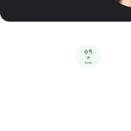
০৭
মে
২০২৬