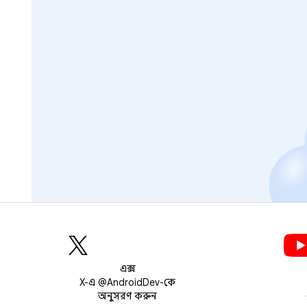
এক্স
X-এ @AndroidDev-কে
অনুসরণ করুন