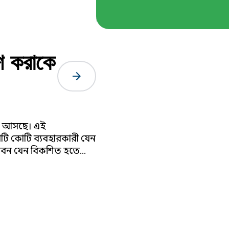
শ করাকে
arrow_forward
য়ে আসছে। এই
 কোটি কোটি ব্যবহারকারী যেন
ভাবন যেন বিকশিত হতে