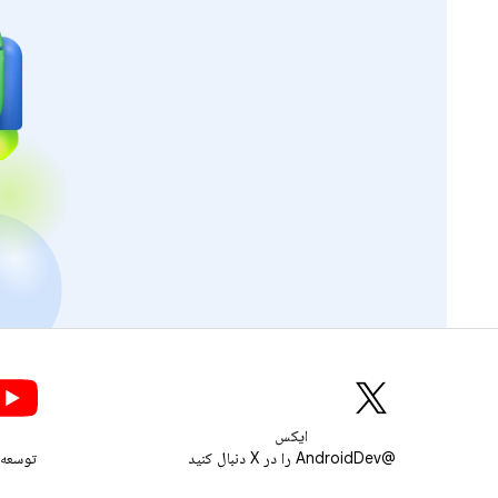
ایکس
@AndroidDev را در X دنبال کنید
توسعه‌