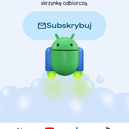
skrzynkę odbiorczą.
mail
Subskrybuj