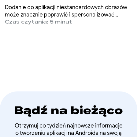
użytkowników dzięki
Dodanie do aplikacji niestandardowych obrazów
generowaniu obrazów
może znacznie poprawić i spersonalizować
wrażenia użytkowników oraz zwiększyć ich
Czas czytania: 5 minut
przez AI
zaangażowanie.
Bądź na bieżąco
Otrzymuj co tydzień najnowsze informacje
o tworzeniu aplikacji na Androida na swoją