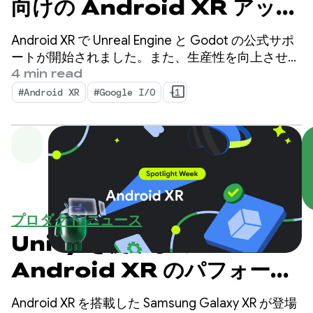
向けの Android XR アップ
デート
Android XR で Unreal Engine と Godot の公式サポ
ートが開始されました。また、生産性を向上させ、
新しい XR 機能を有効にするように設計された新し
4 min read
いツール、Android XR Engine Hub と Android XR
#Android XR
#Google I/O
+1
Interaction Framework もリリースします。
プロダクト ニュース
Unity を使用して
Android XR のパフォーマ
ンスを最適化する
Android XR を搭載した Samsung Galaxy XR が登場