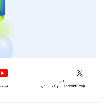
ایکس
@AndroidDev را در X دنبال کنید
توسعه‌