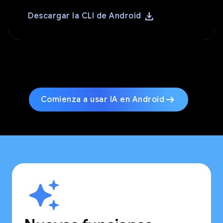
download
Descargar la CLI de Android
arrow_right_alt
Comienza a usar IA en Android