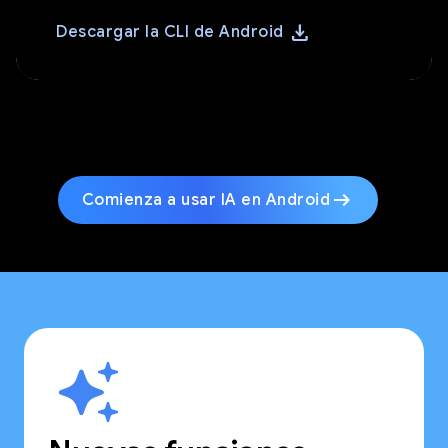
download
Descargar la CLI de Android
arrow_right_alt
Comienza a usar IA en Android