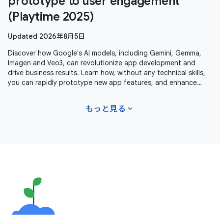
prototype to user engagement
(Playtime 2025)
Updated 2026年8月5日
Discover how Google's AI models, including Gemini, Gemma,
Imagen and Veo3, can revolutionize app development and
drive business results. Learn how, without any technical skills,
you can rapidly prototype new app features, and enhance
user experiences
expand_more
もっと見る