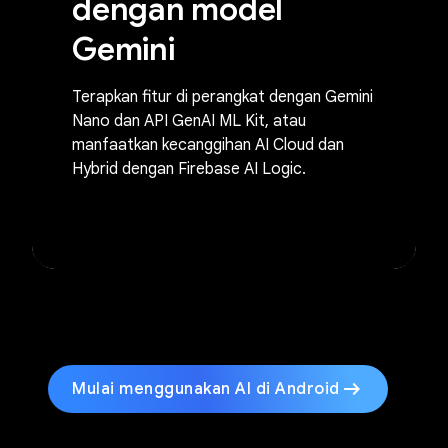
dengan model
Gemini
Terapkan fitur di perangkat dengan Gemini
Nano dan API GenAI ML Kit, atau
manfaatkan kecanggihan AI Cloud dan
Hybrid dengan Firebase AI Logic.
arrow_right_alt
Mulai menggunakan AI di Android