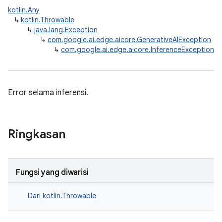
kotlin.Any
↳
kotlin.Throwable
↳
java.lang.Exception
↳
com.google.ai.edge.aicore.GenerativeAIException
↳
com.google.ai.edge.aicore.InferenceException
Error selama inferensi.
Ringkasan
Fungsi yang diwarisi
Dari
kotlin.Throwable