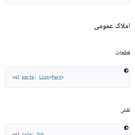
املاک عمومی
قطعات
val 
parts
: 
List
<
Part
>
نقش
val 
role
: 
Int