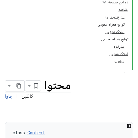
در این صفحه
خلاصه
انواع تو در تو
توابع همراه عمومی
املاک عمومی
توابع همراه عمومی
سازنده
com.google.ai.edge.aico
املاک عمومی
قطعات
محتوا
کاتلین
|
جاوا
class 
Content