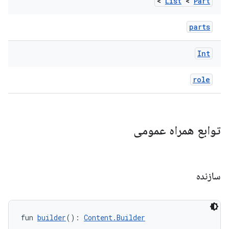
>
List
<
Part
parts
Int
role
توابع همراه عمومی
سازنده
fun 
builder
(): 
Content.Builder