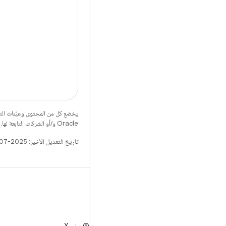
يخضع كل من المحتوى وعيّنات الت
Oracle و/أو الشركات التابعة لها.
تاريخ التعديل الأخير: 2025-07-27 (حسب التوقيت العالمي المتفَّق عليه)
X