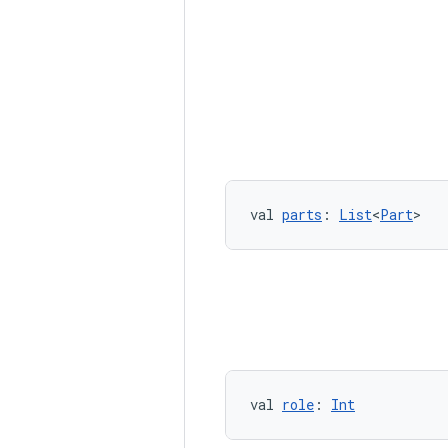
val 
parts
: 
List
<
Part
>
val 
role
: 
Int