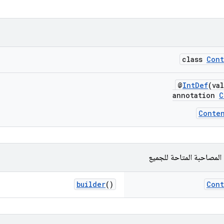
class
Cont
@
IntDef
(va
annotation
C
Conte
المصاحبة المتاحة للجميع
builder
()
Cont