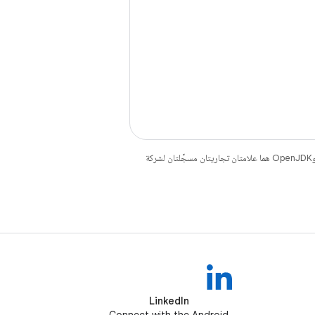
. إنّ Java وOpenJDK هما علامتان تجاريتان مسجَّلتان لشركة
LinkedIn