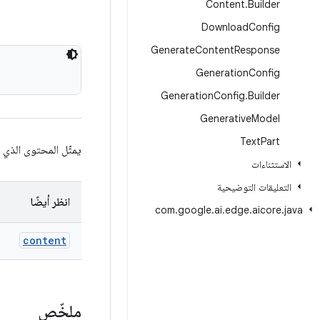
Content
.
Builder
Download
Config
Generate
Content
Response
Generation
Config
Generation
Config
.
Builder
Generative
Model
Text
Part
يمثّل المحتوى الذي ي
الاستثناءات
التعليقات التوضيحية
انظر أيضًا
com
.
google
.
ai
.
edge
.
aicore
.
java
content
ملخّص