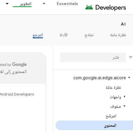
Essentials
التطوير
AI
نظرة عامة
نماذج
الأدلة
المرجع
المحتوى إلى لغ
com
.
google
.
ai
.
edge
.
aicore
نظرة عامّة
Android Developers
واجهات
صفوف
المرشّح
المحتوى