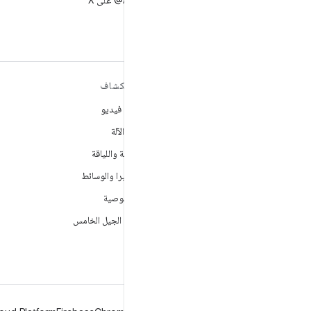
متابعة AndroidDev@ على X
مزيد من المعلومات حول نظام
استكشاف
التشغيل ANDROID
ألعاب فيديو
Android
تعلُم الآلة
Android for Enterprise
الصحة واللياقة
الأمان
الكاميرا والوسائط
المصدر
الخصوصية
الأخبار
شبكة الجيل الخامس
المدوّنة
ملفات بودكاست