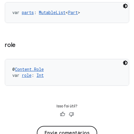
var 
parts
: 
MutableList
<
Part
>
role
@
Content.Role
var 
role
: 
Int
Isso foi útil?
Envie comentários