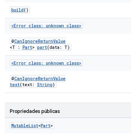
build
()
<Error class: unknown class>
@
CanIgnoreReturnValue
<T :
Part
>
part
(data: T)
<Error class: unknown class>
@
CanIgnoreReturnValue
text
(text:
String
)
Propriedades públicas
Mutable
List
<
Part
>