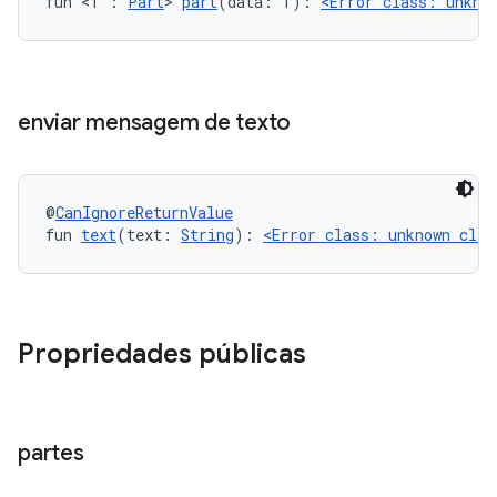
fun <T : 
Part
> 
part
(data: T): 
<Error class: unkno
enviar mensagem de texto
@
CanIgnoreReturnValue
fun 
text
(text: 
String
): 
<Error class: unknown clas
Propriedades públicas
partes