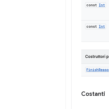
const
Int
const
Int
Costruttori p
FinishReaso
Costanti