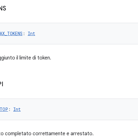
NS
AX_TOKENS
: 
Int
giunto il limite di token.
I
TOP
: 
Int
ato completato correttamente e arrestato.