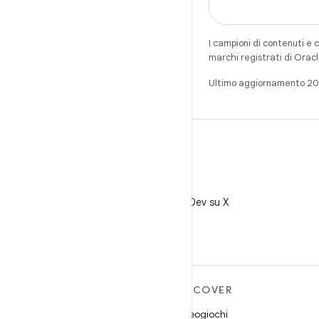
I campioni di contenuti e 
marchi registrati di Oracl
Ultimo aggiornamento 2
X
Segui @AndroidDev su X
ULTERIORI
DISCOVER
INFORMAZIONI SU
Videogiochi
ANDROID