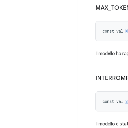
MAX
_
TOKE
const val 
M
Il modello ha rag
INTERROMP
const val 
S
Il modello è st