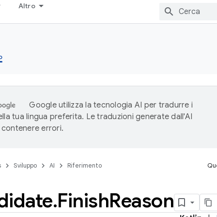
Altro
o
Google utilizza la tecnologia AI per tradurre i
lla tua lingua preferita. Le traduzioni generate dall'AI
contenere errori.
s
Sviluppo
AI
Riferimento
Que
didate
.
Finish
Reason