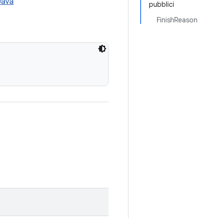
Java
pubblici
FinishReason