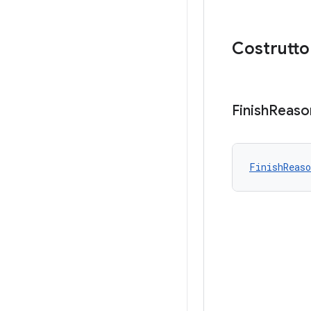
Costrutto
Finish
Reaso
FinishReaso