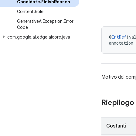
Candidate
.
Finish
Reason
Content
.
Role
Generative
AIException
.
Error
Code
@
IntDef
(va
com
.
google
.
ai
.
edge
.
aicore
.
java
annotation 
Motivo del com
Riepilogo
Costanti