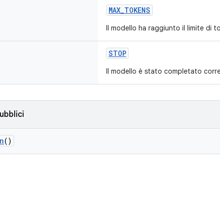
MAX_TOKENS
Il modello ha raggiunto il limite di t
STOP
Il modello è stato completato corr
ubblici
n
()