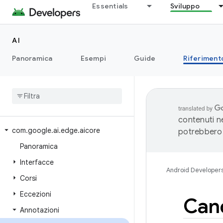
Essentials
Sviluppo
AI
Panoramica
Esempi
Guide
Riferiment
contenuti ne
com
.
google
.
ai
.
edge
.
aicore
potrebbero 
Panoramica
Interfacce
Android Developer
Corsi
Eccezioni
Can
Annotazioni