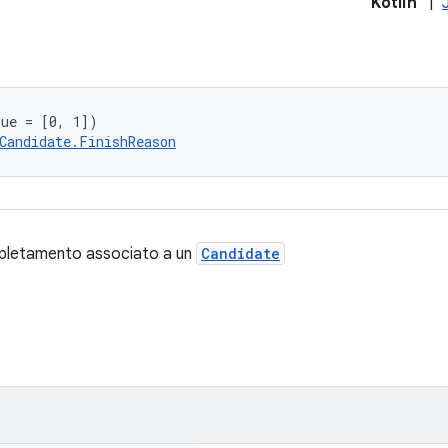
Kotlin
|
lue = [0, 1])
Candidate.FinishReason
pletamento associato a un
Candidate