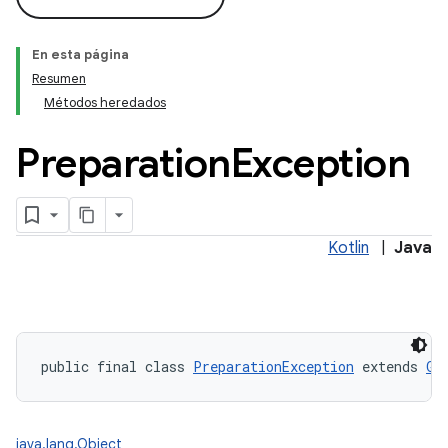
En esta página
Resumen
Métodos heredados
Preparation
Exception
Kotlin
|
Java
public final class 
PreparationException
 extends 
Ge
java.lang.Object