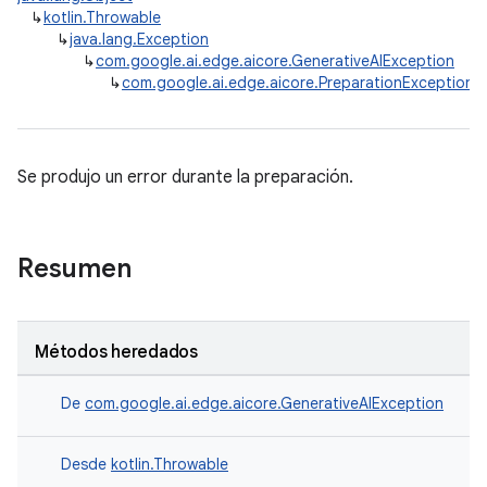
↳
kotlin.Throwable
↳
java.lang.Exception
↳
com.google.ai.edge.aicore.GenerativeAIException
↳
com.google.ai.edge.aicore.PreparationException
Se produjo un error durante la preparación.
Resumen
Métodos heredados
De
com.google.ai.edge.aicore.GenerativeAIException
Desde
kotlin.Throwable