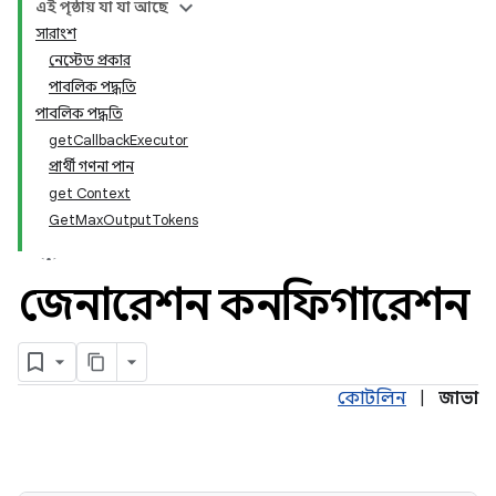
এই পৃষ্ঠায় যা যা আছে
সারাংশ
নেস্টেড প্রকার
পাবলিক পদ্ধতি
পাবলিক পদ্ধতি
getCallbackExecutor
প্রার্থী গণনা পান
get Context
GetMaxOutputTokens
জেনারেশন কনফিগারেশন
কোটলিন
|
জাভা
ogle.ai.edge.aicore.java