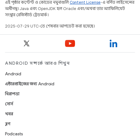
এই পৃষ্ঠার কন্টেন্ট ও কোডের নমুনাগুলি
Content License
-এ বর্ণিত লাইসেন্সের
অধীনস্থ। Java এবং OpenJDK হল Oracle এবং/অথবা তার অ্যাফিলিয়েট
সংস্থার রেজিস্টার্ড ট্রেডমার্ক।
2025-07-29 UTC-তে শেষবার আপডেট করা হয়েছে।
ANDROID সম্পর্কে আরও শিখুন
Android
এন্টারপ্রাইজের জন্য Android
নিরাপত্তা
সোর্স
খবর
ব্লগ
Podcasts