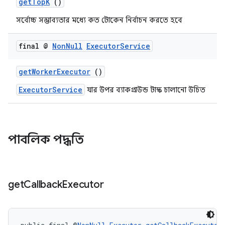
getTopK
()
সর্বোচ্চ সম্ভাব্যতার মধ্যে কত টোকেন নির্বাচন করতে হবে
final @
Non
Null
Executor
Service
getWorkerExecutor
()
ExecutorService
যার উপর ব্যাকগ্রাউন্ড টাস্ক চালানো উচিত
পাবলিক পদ্ধতি
get
Callback
Executor