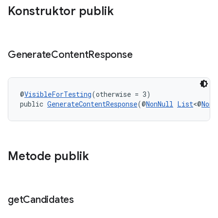
Konstruktor publik
Generate
Content
Response
@
VisibleForTesting
(otherwise = 3)
public 
GenerateContentResponse
(@
NonNull
List
<@
NonN
Metode publik
get
Candidates