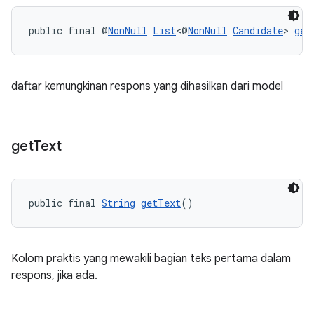
public final @
NonNull
List
<@
NonNull
Candidate
> 
get
daftar kemungkinan respons yang dihasilkan dari model
get
Text
public final 
String
getText
()
Kolom praktis yang mewakili bagian teks pertama dalam
respons, jika ada.