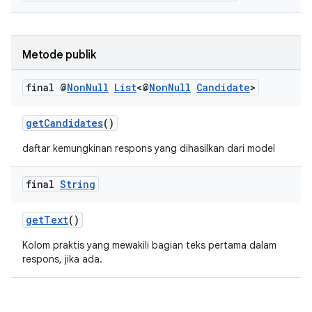
Metode publik
final @
Non
Null
List
<@
Non
Null
Candidate
>
getCandidates
()
daftar kemungkinan respons yang dihasilkan dari model
final
String
getText
()
Kolom praktis yang mewakili bagian teks pertama dalam
respons, jika ada.