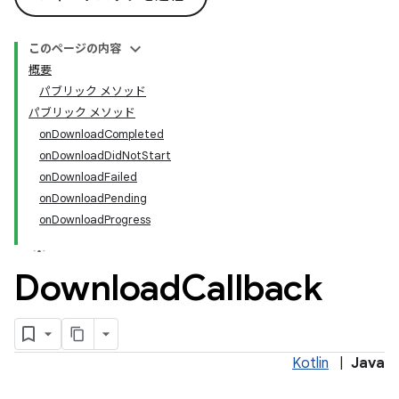
このページの内容
概要
パブリック メソッド
パブリック メソッド
onDownloadCompleted
onDownloadDidNotStart
onDownloadFailed
onDownloadPending
onDownloadProgress
Download
Callback
Kotlin
|
Java