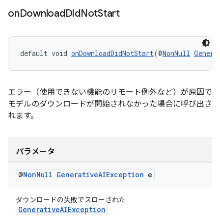
on
Download
Did
Not
Start
default void 
onDownloadDidNotStart
(@
NonNull
Genera
エラー（使用できない機能のリモート例外など）が原因で
モデルのダウンロードが開始されなかった場合に呼び出さ
れます。
パラメータ
@
Non
Null
Generative
AIException
e
ダウンロードの失敗でスローされた
GenerativeAIException