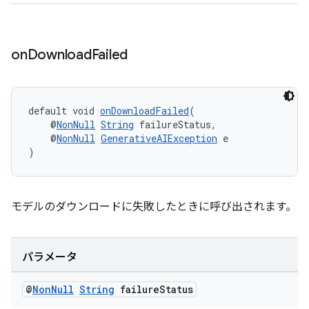
on
Download
Failed
default void 
onDownloadFailed
(
    @
NonNull
String
 failureStatus,
    @
NonNull
GenerativeAIException
 e
)
モデルのダウンロードに失敗したときに呼び出されます。
パラメータ
@
Non
Null
String
failure
Status