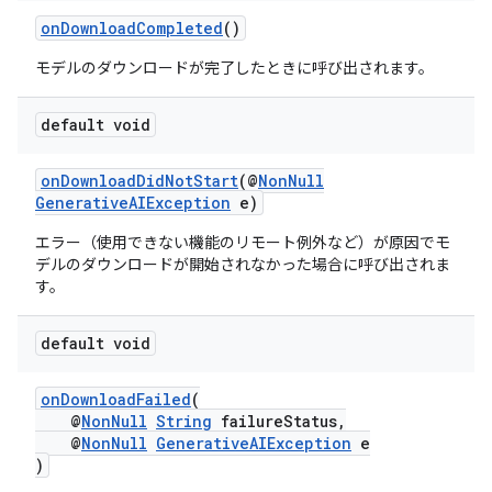
onDownloadCompleted
()
モデルのダウンロードが完了したときに呼び出されます。
default void
onDownloadDidNotStart
(@
NonNull
GenerativeAIException
e)
エラー（使用できない機能のリモート例外など）が原因でモ
デルのダウンロードが開始されなかった場合に呼び出されま
す。
default void
onDownloadFailed
(
@
NonNull
String
failureStatus,
@
NonNull
GenerativeAIException
e
)