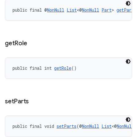
public final @
NonNull
List
<@
NonNull
Part
> 
getParts
get
Role
public final int 
getRole
()
set
Parts
public final void 
setParts
(@
NonNull
List
<@
NonNull