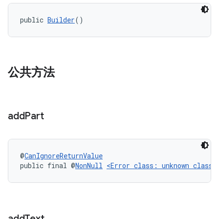
public 
Builder
()
公共方法
add
Part
@
CanIgnoreReturnValue
public final @
NonNull
<Error class: unknown class>
add
Text