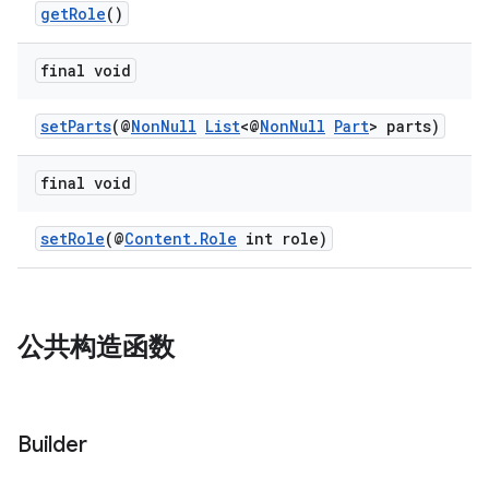
getRole
()
final void
setParts
(@
NonNull
List
<@
NonNull
Part
> parts)
final void
setRole
(@
Content.Role
int role)
公共构造函数
Builder