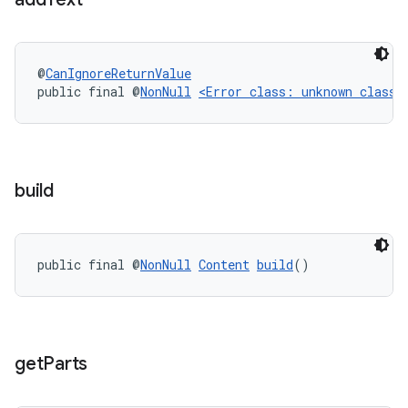
@
CanIgnoreReturnValue
public final @
NonNull
<Error class: unknown class>
build
public final @
NonNull
Content
build
()
get
Parts