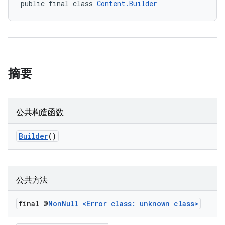
public final class 
Content.Builder
摘要
公共构造函数
Builder
()
公共方法
final @
Non
Null
<Error class: unknown class>