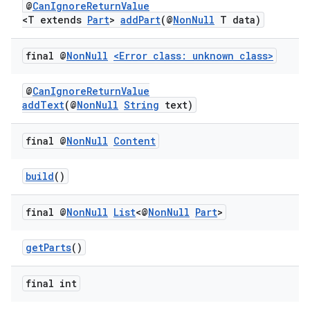
@
CanIgnoreReturnValue
<T extends
Part
>
addPart
(@
NonNull
T data)
final @
Non
Null
<Error class: unknown class>
@
CanIgnoreReturnValue
addText
(@
NonNull
String
text)
final @
Non
Null
Content
build
()
final @
Non
Null
List
<@
Non
Null
Part
>
getParts
()
final int