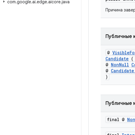
com
.
google
.
ai
.
edge
.
aicore
.
java
Причина заве
Публичные 
@
VisibleF
Candidate
(
@
NonNull
C
@
Candidate
)
Публичные 
final @
No