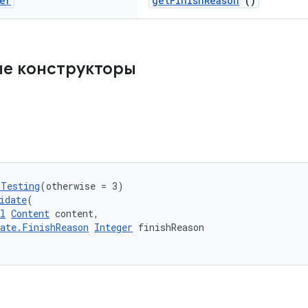
er
getFinishReason
()
ые конструкторы
rTesting
(otherwise = 3)
idate
(
l
Content
 content,
date.FinishReason
Integer
 finishReason