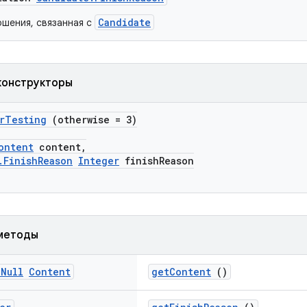
Candidate
ршения, связанная с
конструкторы
orTesting
(otherwise = 3)
ontent
content,
.FinishReason
Integer
finishReason
методы
n
Null
Content
getContent
()