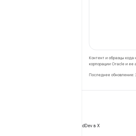
Контент и образцы кода
корпорации Oracle и ее
Последнее обновление:
X
Читайте @AndroidDev в X