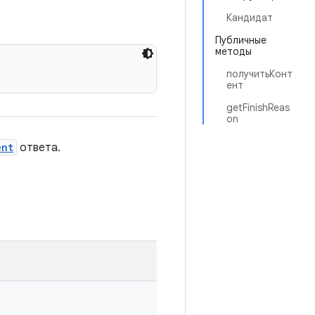
Кандидат
Публичные
методы
получитьКонт
ент
getFinishReas
on
ent
ответа.