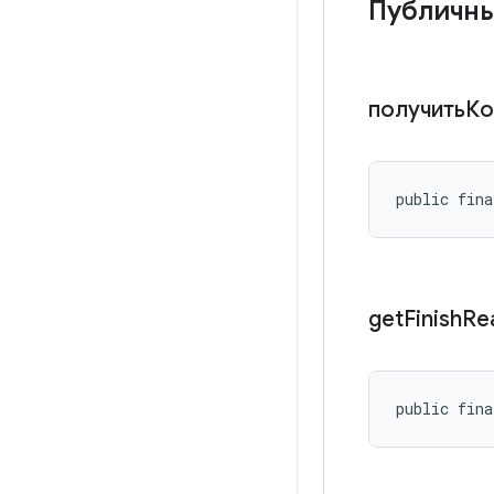
Публичн
получитьК
public fina
get
Finish
Re
public fina