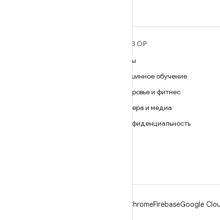
ПОДРОБНЕЕ ОБ ОС
ОБЗОР
ANDROID
Игры
Android
Машинное обучение
Android for Enterprise
Здоровье и фитнес
Безопасность
Камера и медиа
Исходный код
Конфиденциальность
Новости
5G
Блог
Подкасты
Android
Chrome
Firebase
Google Clou