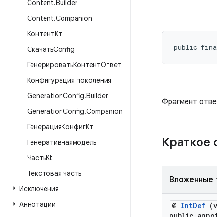
Content
.
Builder
Content
.
Companion
КонтентКт
public fina
СкачатьConfig
ГенерироватьКонтентОтвет
Конфигурация поколения
Generation
Config
.
Builder
Фрагмент отв
Generation
Config
.
Companion
ГенерацияКонфигКт
Краткое
Генеративнаямодель
ЧастьKt
Текстовая часть
Вложенные 
Исключения
Аннотации
@
IntDef
(v
public anno