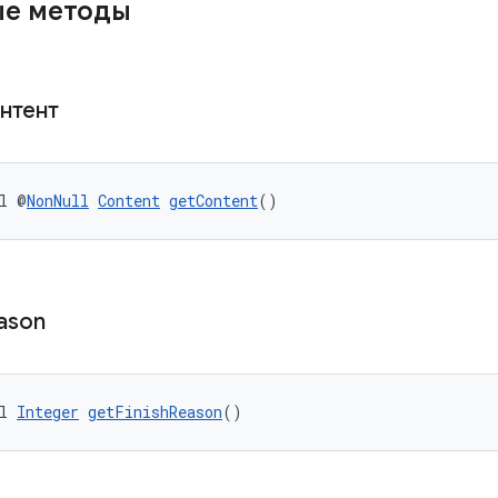
ые методы
онтент
l @
NonNull
Content
getContent
()
ason
l 
Integer
getFinishReason
()