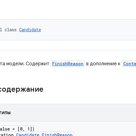
l class 
Candidate
ета модели. Содержит
FinishReason
в дополнение к
Cont
 содержание
типы
alue = [0, 1])
tation
Candidate.FinishReason