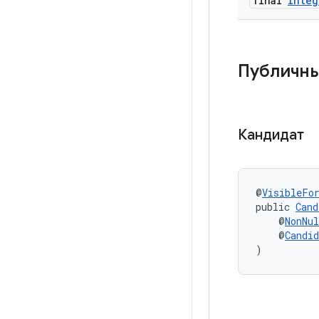
final
Integ
Публичн
Кандидат
@
VisibleFo
public 
Cand
    @
NonNul
    @
Candi
)