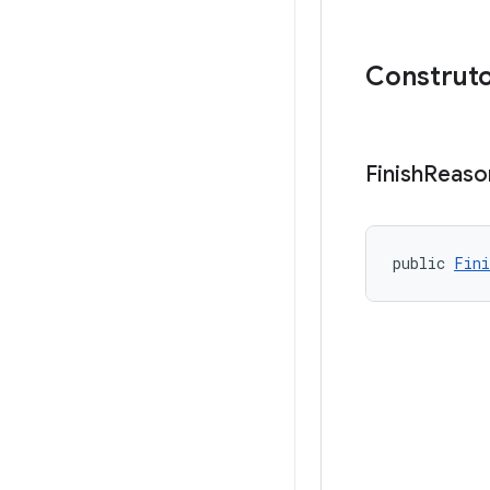
Construto
Finish
Reaso
public 
Fini