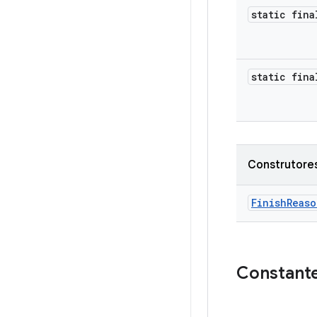
static fina
static fina
Construtores
FinishReaso
Constant