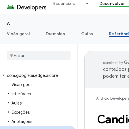
Essenciais
Desenvolver
AI
Visão geral
Exemplos
Guias
Referênc
conteúdos p
com
.
google
.
ai
.
edge
.
aicore
podem ter e
Visão geral
Interfaces
Android Developer
Aulas
Exceções
Candi
Anotações