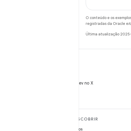
O conteúdo e os exemplos 
registradas da Oracle e/o
Última atualização 2025
X
Siga @AndroidDev no X
MAIS SOBRE O ANDROID
DESCOBRIR
Android
Jogos