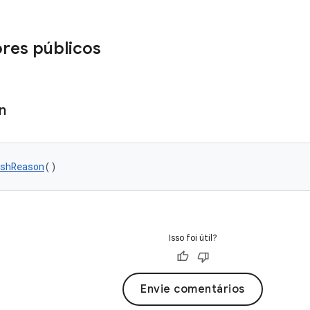
res públicos
n
shReason
()
Isso foi útil?
Envie comentários