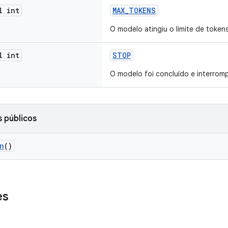
l int
MAX_TOKENS
O modelo atingiu o limite de tokens
l int
STOP
O modelo foi concluído e interrom
 públicos
n
()
es