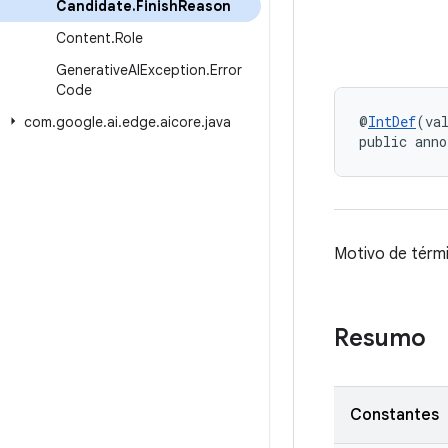
Candidate
.
Finish
Reason
Content
.
Role
Generative
AIException
.
Error
Code
@
IntDef
(va
com
.
google
.
ai
.
edge
.
aicore
.
java
public anno
Motivo de térm
Resumo
Constantes