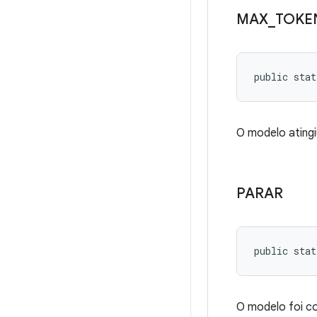
MAX
_
TOKE
public stat
O modelo atingiu
PARAR
public stat
O modelo foi co