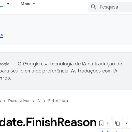
Mais
ia
O Google usa tecnologia de IA na tradução de
ara seu idioma de preferência. As traduções com IA
rros.
s
Desenvolver
AI
Referência
date
.
Finish
Reason