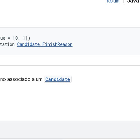
Kotlin
|
Java
lue = [0, 1])
tation 
Candidate.FinishReason
ino associado a um
Candidate