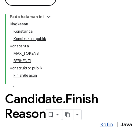
Pada halaman ini
Ringkasan
Konstanta
Konstruktor publik
Konstanta
MAX_TOKENS
BERHENTI
Konstruktor publik
FinishReason
Candidate
.
Finish
Reason
Kotlin
|
Java