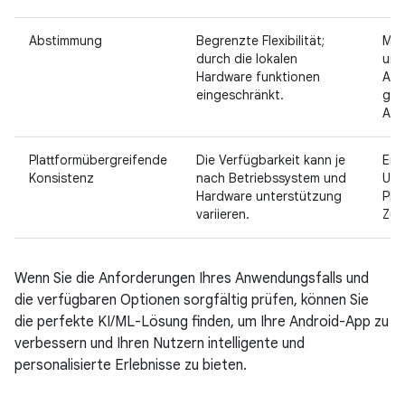
Abstimmung
Begrenzte Flexibilität;
Mehr
durch die lokalen
umf
Hardware funktionen
Anp
eingeschränkt.
gro
Abs
Plattformübergreifende
Die Verfügbarkeit kann je
Einh
Konsistenz
nach Betriebssystem und
Umg
Hardware unterstützung
Pla
variieren.
Zug
Wenn Sie die Anforderungen Ihres Anwendungsfalls und
die verfügbaren Optionen sorgfältig prüfen, können Sie
die perfekte KI/ML-Lösung finden, um Ihre Android-App zu
verbessern und Ihren Nutzern intelligente und
personalisierte Erlebnisse zu bieten.