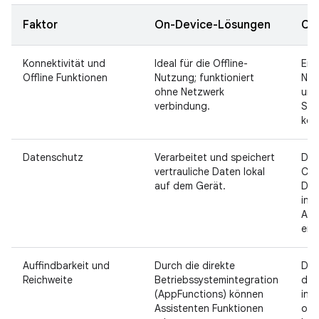
Faktor
On-Device-Lösungen
Cl
Konnektivität und
Ideal für die Offline-
Erf
Offline Funktionen
Nutzung; funktioniert
Net
ohne Netzwerk
um 
verbindung.
Ser
kom
Datenschutz
Verarbeitet und speichert
Dat
vertrauliche Daten lokal
Clo
auf dem Gerät.
Dah
in 
Anb
erfo
Auffindbarkeit und
Durch die direkte
Die
Reichweite
Betriebssystemintegration
der
(AppFunctions) können
int
Assistenten Funktionen
ode