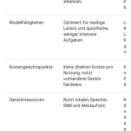
erkennen.
Int
bes
Modellfähigkeiten
Optimiert für niedrige
Lei
Latenz und spezifische,
Mod
weniger intensive
Lag
Aufgaben.
Kom
gro
ver
Kostengesichtspunkte
Keine direkten Kosten pro
In 
Nutzung; nutzt
nut
vorhandene Geräte
Pre
hardware.
Abo
Geräteressourcen
Nutzt lokalen Speicher,
Min
RAM und Akkulaufzeit.
Aus
rec
Auf
auf
aus