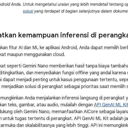
ndroid Anda. Untuk mengetahui uraian yang lebih mendetail tentang o
solusi
yang terdapat di bagian selanjutnya dalam dokumen
tkan kemampuan inferensi di perangk
n fitur AI dan ML ke aplikasi Android, Anda dapat memilih ber
gkat maupun menggunakan cloud.
gkat seperti Gemini Nano memberikan hasil tanpa biaya tambah
itingkatkan, dan menyediakan fungsi offline yang andal karena
ini dapat menjadi penting untuk kasus penggunaan tertentu, se
menjadikan solusi di perangkat sebagai prioritas saat memilih 
ungkinkan Anda menjalankan inferensi langsung di perangkat y
an teks, gambar, atau audio, mulailah dengan
API GenAI ML Ki
idukung oleh Gemini Nano, memanfaatkan AICore sebagai layan
 untuk tugas tertentu di perangkat. API GenAI ML Kit adalah jalu
armuka dan skalabilitasnya yang lebih tinggi. API ini memungki