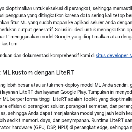
nya dioptimalkan untuk eksekusi di perangkat, sehingga memastik
vasi pengguna yang ditingkatkan karena data sering kali tetap be
an fitur ML yang sudah mapan ke aplikasi seluler Anda dengan
lukan output generatif. Solusi ini ideal untuk meningkatkan ap
rt" menggunakan model Google yang dioptimalkan atau deng
e kustom.
anduan dan dokumentasi komprehensif kami di
situs developer 
 ML kustom dengan Lite
RT
ang lebih besar atau untuk men-deploy model ML Anda sendiri
i layanan LiteRT dan layanan Google Play. Tumpukan ini menyedi
r ML berperforma tinggi. LiteRT adalah toolkit yang dioptimal
ra efisien di perangkat seluler, perangkat sematan, dan peran
as, sehingga Anda dapat menjalankan model yang jauh lebih kec
ih sedikit memori, daya, dan penyimpanan. Runtime LiteRT san
rator hardware (GPU, DSP, NPU) di perangkat edge, sehingga m