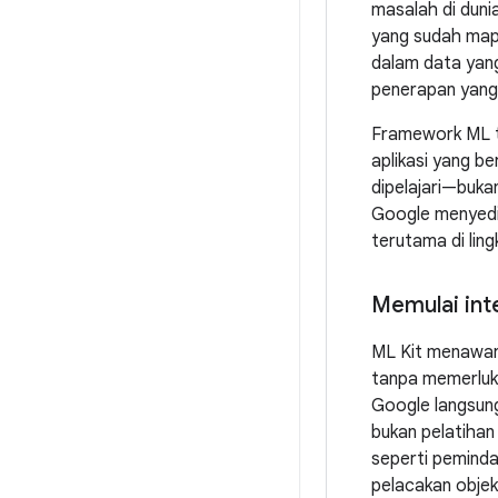
masalah di duni
yang sudah mapa
dalam data yang 
penerapan yang 
Framework ML tra
aplikasi yang be
dipelajari—buka
Google menyedi
terutama di lin
Memulai int
ML Kit menawark
tanpa memerluka
Google langsung
bukan pelatihan
seperti peminda
pelacakan objek,