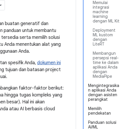
Memulai
integrasi
machine
learning
dengan ML Kit
an buatan generatif dan
ikan panduan untuk membantu
Deployment
ML kustom
tersedia serta memilih solusi
dengan
tu Anda menentukan alat yang
LiteRT
nggunaan Anda.
Membangun
persepsi real-
tan spesifik Anda,
dokumen ini
time ke dalam
aplikasi Anda
g tujuan dan batasan project
dengan
uai.
MediaPipe
Mengintegrasika
mbangkan faktor-faktor berikut:
n aplikasi Anda
ana hingga tugas kompleks yang
dengan asisten
perangkat
n besar). Hal ini akan
da atau AI berbasis cloud
Memilih
pendekatan
Panduan solusi
AI/ML