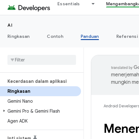
Essentials
Mengembangkan
AI
Ringkasan
Contoh
Panduan
Referensi
menerjemahk
Kecerdasan dalam aplikasi
mungkin me
Ringkasan
Gemini Nano
Android Developer
Gemini Pro & Gemini Flash
Agen ADK
Menem
Inti sistem