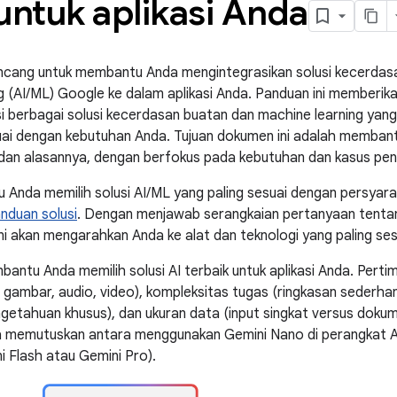
untuk aplikasi Anda
ancang untuk membantu Anda mengintegrasikan solusi kecerdas
g (AI/ML) Google ke dalam aplikasi Anda. Panduan ini member
 berbagai solusi kecerdasan buatan dan machine learning yang 
uai dengan kebutuhan Anda. Tujuan dokumen ini adalah memban
 dan alasannya, dengan berfokus pada kebutuhan dan kasus pe
Anda memilih solusi AI/ML yang paling sesuai dengan persyara
nduan solusi
. Dengan menjawab serangkaian pertanyaan tentan
ni akan mengarahkan Anda ke alat dan teknologi yang paling ses
bantu Anda memilih solusi AI terbaik untuk aplikasi Anda. Perti
s, gambar, audio, video), kompleksitas tugas (ringkasan sederh
etahuan khusus), dan ukuran data (input singkat versus dokume
memutuskan antara menggunakan Gemini Nano di perangkat An
i Flash atau Gemini Pro).