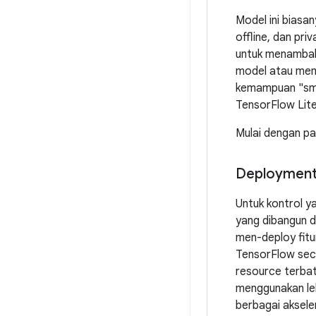
Model ini biasa
offline, dan pri
untuk menambahk
model atau memer
kemampuan "sma
TensorFlow Lit
Mulai dengan p
Deployment
Untuk kontrol y
yang dibangun d
men-deploy fitu
TensorFlow seca
resource terbat
menggunakan leb
berbagai aksele