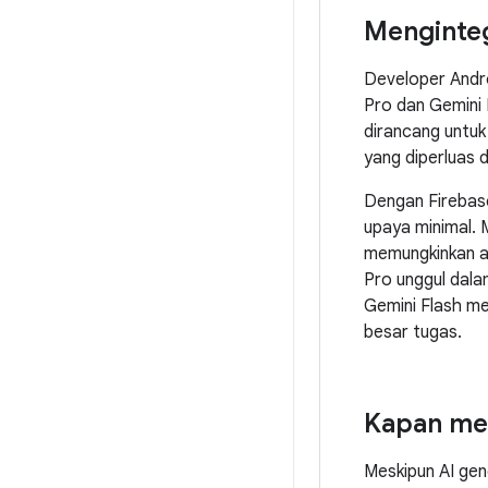
Menginteg
Developer Andr
Pro dan Gemini 
dirancang untu
yang diperluas 
Dengan Firebase
upaya minimal. M
memungkinkan ap
Pro unggul dala
Gemini Flash me
besar tugas.
Kapan men
Meskipun AI gen