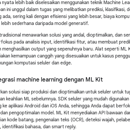
a nyata lebih baik diselesaikan menggunakan teknik Machine Lea
n ini unggul dalam tugas yang melibatkan prediksi, klasifikasi
ada, sering kali dengan efisiensi yang lebih besar, biaya kompu
lebih sederhana daripada model generatif.
disional menawarkan solusi yang andal, dioptimalkan, dan serin
rfokus pada analisis input, identifikasi fitur, atau membuat pre
n menghasilkan output yang sepenuhnya baru. Alat seperti ML K
akan kemampuan canggih yang disesuaikan untuk kasus penggun
gkungan komputasi seluler dan edge.
egrasi machine learning dengan ML Kit
an solusi siap produksi dan dioptimalkan untuk seluler untuk t
n keahlian ML sebelumnya. SDK seluler yang mudah digunakan 
 ke aplikasi Android dan iOS Anda, sehingga Anda dapat berfo
 dan pengoptimalan model. ML Kit menyediakan API bawaan dan 
ian kode batang, pengenalan teks (OCR), deteksi wajah, pelabe
 identifikasi bahasa, dan smart reply.