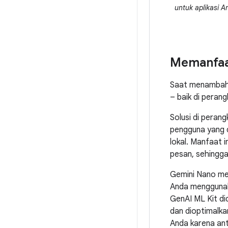
untuk aplikasi A
Memanfaa
Saat menambahka
– baik di peran
Solusi di peran
pengguna yang d
lokal. Manfaat 
pesan, sehingga 
Gemini Nano mem
Anda menggunak
GenAI ML Kit d
dan dioptimalkan
Anda karena ant