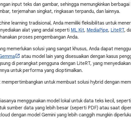
engan input teks dan gambar, sehingga memungkinkan berbagai
r, terjemahan singkat, ringkasan terpandu, dan lainnya.
hine learning tradisional, Anda memiliki fleksibilitas untuk me
enyediakan alat yang andal seperti
ML Kit
,
MediaPipe
,
LiteRT
, d
rhanakan proses pengembangan Anda.
 yang memerlukan solusi yang sangat khusus, Anda dapat meng
Gemma
atau model lain yang disesuaikan dengan kasus pengg
sung di perangkat pengguna dengan LiteRT, yang menyediakan 
mnya untuk performa yang dioptimalkan.
t mempertimbangkan untuk membuat solusi hybrid dengan mem
 biasanya menggunakan model lokal untuk data teks kecil, sepert
tuk sumber data yang lebih besar (seperti PDF) atau saat dip
 cloud dengan model Gemini yang lebih canggih mungkin diperluk