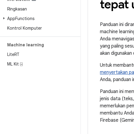
tepat 
Ringkasan
App
Functions
Panduan ini dir
Kontrol Komputer
machine learnin
Anda menavigasi
Machine learning
yang paling ses
akan digunakan
Lite
RT
ML Kit ⍈
Untuk membantu 
menyertakan pa
Anda, panduan i
Panduan ini mem
jenis data (tek
memerlukan peng
membantu Anda 
Firebase (Gemin