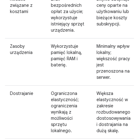
związane z
bezpośrednich
ceny oparte na
kosztami
opłat za użycie;
użytkowaniu lub
wykorzystuje
bieżące koszty
istniejący sprzęt
subskrypcji.
urządzenia.
Zasoby
Wykorzystuje
Minimalny wpływ
urządzenia
pamięć lokalną,
lokalny;
pamięć RAM i
większość pracy
baterię.
jest
przenoszona na
serwer.
Dostrajanie
Ograniczona
Większa
elastyczność;
elastyczność w
ograniczenia
zakresie
wynikają z
rozbudowanego
możliwości
dostosowywania
sprzętu
i dostrajania na
lokalnego.
dużą skalę.