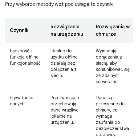
Przy wyborze metody weź pod uwagę te czynniki:
Rozwiązania
Rozwiązania w
Czynnik
na urządzeniu
chmurze
Łączność i
Idealne do
Wymagają
funkcje offline
użytku offline;
połączenia z
funkcjonalność
działają bez
siecią, aby
połączenia z
komunikować się
siecią.
ze zdalnymi
serwerami.
Prywatność
Przetwarzają i
Dane są
danych
przechowują
przesyłane do
dane wrażliwe
chmury, co
lokalnie na
wymaga
urządzeniu.
zaufania do
bezpieczeństwa
dostawcy.