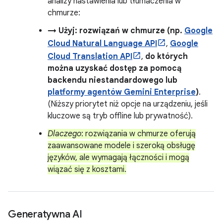
analizy nastawienia lub tłumaczenia w
chmurze:
→ Użyj: rozwiązań w chmurze (np.
Google
Cloud Natural Language API
,
Google
Cloud Translation API
,
do których
można uzyskać dostęp za pomocą
backendu niestandardowego lub
platformy agentów Gemini Enterprise
)
.
(Niższy priorytet niż opcje na urządzeniu, jeśli
kluczowe są tryb offline lub prywatność).
Dlaczego
: rozwiązania w chmurze oferują
zaawansowane modele i szeroką obsługę
języków, ale wymagają łączności i mogą
wiązać się z kosztami.
Generatywna AI