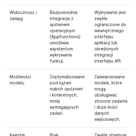
Widoczność i
Bezpośrednia
Wykrywanie jest
zasięg
integracja z
zwykle
systemem
ograniczone do
operacyjnym
wewnętrznego
(AppFunctions)
interfejsu
umożliwia
aplikacji lub
asystentom
określonych
wykrywanie
integracji
funkcji.
interfejsu API.
Możliwości
Zoptymalizowane
Zaawansowane
modelu
pod kątem
modele, które
niskich opóźnień
mogą
i konkretnych,
obsługiwać
mniej
złożone zadania
wymagających
i duże ilości
zadań.
danych
wejściowych.
Kwestie
Brak
Zwykle obejmuje