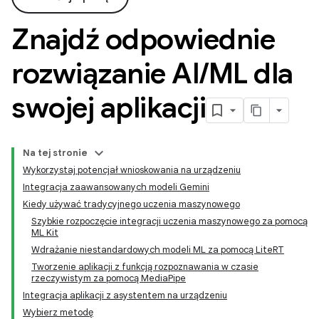
Znajdź odpowiednie
rozwiązanie AI
/
ML dla
swojej aplikacji
Na tej stronie
Wykorzystaj potencjał wnioskowania na urządzeniu
Integracja zaawansowanych modeli Gemini
Kiedy używać tradycyjnego uczenia maszynowego
Szybkie rozpoczęcie integracji uczenia maszynowego za pomocą
ML Kit
Wdrażanie niestandardowych modeli ML za pomocą LiteRT
Tworzenie aplikacji z funkcją rozpoznawania w czasie
rzeczywistym za pomocą MediaPipe
Integracja aplikacji z asystentem na urządzeniu
Wybierz metodę