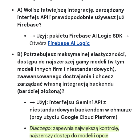
A) Wolisz łatwiejszą integrację, zarządzany
interfejs API i prawdopodobnie używasz już
Firebase?
→ Użyj: pakietu Firebase AI Logic SDK
→
Otwórz
Firebase AI Logic
B) Potrzebujesz maksymalnej elastyczności,
dostępu do najszerszej gamy modeli (w tym
modeli innych firm i niestandardowych),
zaawansowanego dostrajania i chcesz
zarządzać własną integracją backendu
(bardziej złożoną)?
→ Użyj: interfejsu Gemini API z
niestandardowym backendem w chmurze
(przy użyciu Google Cloud Platform)
Dlaczego
: zapewnia największą kontrolę,
najszerszy dostęp do modeli i opcje