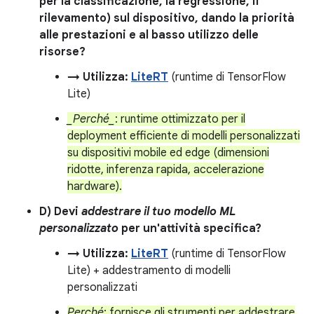
per la classificazione, la regressione, il
rilevamento) sul dispositivo, dando la priorità
alle prestazioni e al basso utilizzo delle
risorse?
→ Utilizza:
LiteRT
(runtime di TensorFlow
Lite)
_Perché_
: runtime ottimizzato per il
deployment efficiente di modelli personalizzati
su dispositivi mobile ed edge (dimensioni
ridotte, inferenza rapida, accelerazione
hardware).
D) Devi
addestrare il tuo modello ML
personalizzato
per un'attività specifica?
→ Utilizza:
LiteRT
(runtime di TensorFlow
Lite) + addestramento di modelli
personalizzati
Perché
: fornisce gli strumenti per addestrare