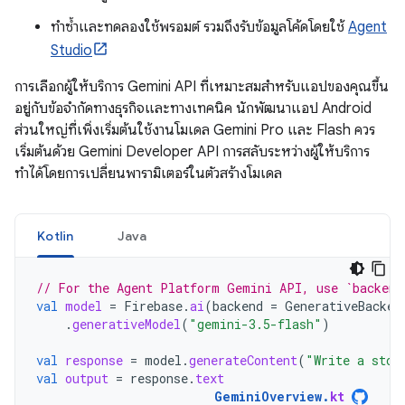
ทำซ้ำและทดลองใช้พรอมต์ รวมถึงรับข้อมูลโค้ดโดยใช้
Agent
Studio
การเลือกผู้ให้บริการ Gemini API ที่เหมาะสมสำหรับแอปของคุณขึ้น
อยู่กับข้อจำกัดทางธุรกิจและทางเทคนิค นักพัฒนาแอป Android
ส่วนใหญ่ที่เพิ่งเริ่มต้นใช้งานโมเดล Gemini Pro และ Flash ควร
เริ่มต้นด้วย Gemini Developer API การสลับระหว่างผู้ให้บริการ
ทำได้โดยการเปลี่ยนพารามิเตอร์ในตัวสร้างโมเดล
Kotlin
Java
// For the Agent Platform Gemini API, use `backend
val
model
=
Firebase
.
ai
(
backend
=
GenerativeBacken
.
generativeModel
(
"gemini-3.5-flash"
)
val
response
=
model
.
generateContent
(
"Write a stor
val
output
=
response
.
text
GeminiOverview
.
kt