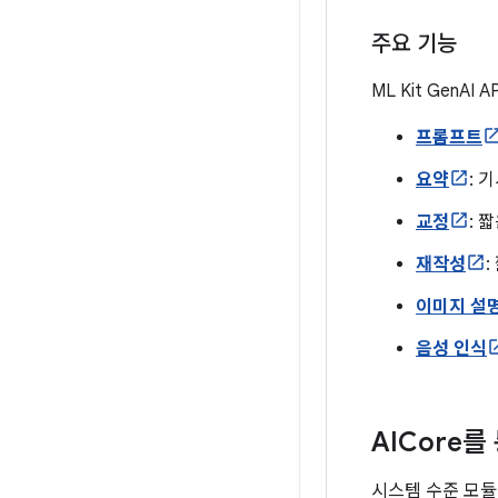
주요 기능
ML Kit GenA
프롬프트
요약
: 
교정
: 
재작성
이미지 설
음성 인식
AICore
시스템 수준 모듈로