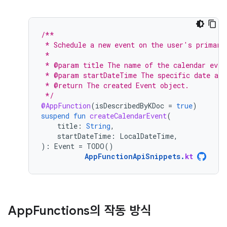
/**
 * Schedule a new event on the user's primary
 *
 * @param title The name of the calendar even
 * @param startDateTime The specific date and
 * @return The created Event object.
 */
@AppFunction
(
isDescribedByKDoc
=
true
)
suspend
fun
createCalendarEvent
(
title
:
String
,
startDateTime
:
LocalDateTime
,
):
Event
=
TODO
()
AppFunctionApiSnippets
.
kt
App
Functions의 작동 방식