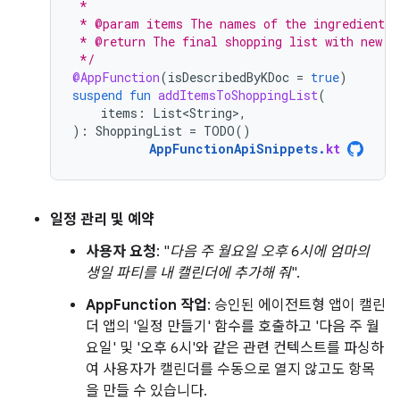
 *
 * @param items The names of the ingredients 
 * @return The final shopping list with new i
 */
@AppFunction
(
isDescribedByKDoc
=
true
)
suspend
fun
addItemsToShoppingList
(
items
:
List<String>
,
):
ShoppingList
=
TODO
()
AppFunctionApiSnippets
.
kt
일정 관리 및 예약
사용자 요청
: "
다음 주 월요일 오후 6시에 엄마의
생일 파티를 내 캘린더에 추가해 줘
".
AppFunction 작업
: 승인된 에이전트형 앱이 캘린
더 앱의 '일정 만들기' 함수를 호출하고 '다음 주 월
요일' 및 '오후 6시'와 같은 관련 컨텍스트를 파싱하
여 사용자가 캘린더를 수동으로 열지 않고도 항목
을 만들 수 있습니다.