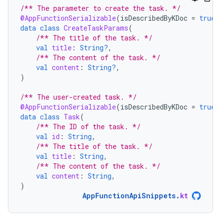
/** The parameter to create the task. */
@AppFunctionSerializable
(
isDescribedByKDoc
=
true
)
data
class
CreateTaskParams
(
/** The title of the task. */
val
title
:
String?
,
/** The content of the task. */
val
content
:
String?
,
)
/** The user-created task. */
@AppFunctionSerializable
(
isDescribedByKDoc
=
true
)
data
class
Task
(
/** The ID of the task. */
val
id
:
String
,
/** The title of the task. */
val
title
:
String
,
/** The content of the task. */
val
content
:
String
,
)
AppFunctionApiSnippets
.
kt