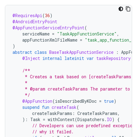
@RequiresApi
(
36
)
@AndroidEntryPoint
@AppFunctionServiceEntryPoint
(
serviceName
=
"TaskAppFunctionService"
,
appFunctionXmlFileName
=
"task_app_function_se
)
abstract
class
BaseTaskAppFunctionService
:
AppFun
@Inject
internal
lateinit
var
taskRepository
:
/**
     * Creates a task based on [createTaskParams].
     *
     * @param createTaskParams The parameter to de
     */
@AppFunction
(
isDescribedByKDoc
=
true
)
suspend
fun
createTask
(
createTaskParams
:
CreateTaskParams
,
):
Task
=
withContext
(
Dispatchers
.
IO
)
{
// Developers can use predefined exception
// why it failed.