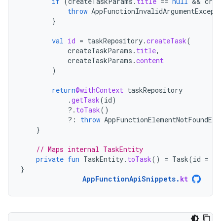
if
(
createTaskParams
.
title
==
null
 && 
crea
throw
AppFunctionInvalidArgumentExcept
}
val
id
=
taskRepository
.
createTask
(
createTaskParams
.
title
,
createTaskParams
.
content
)
return
@withContext
taskRepository
.
getTask
(
id
)
?.
toTask
()
?:
throw
AppFunctionElementNotFoundExc
}
// Maps internal TaskEntity
private
fun
TaskEntity
.
toTask
()
=
Task
(
id
=
id
}
AppFunctionApiSnippets
.
kt