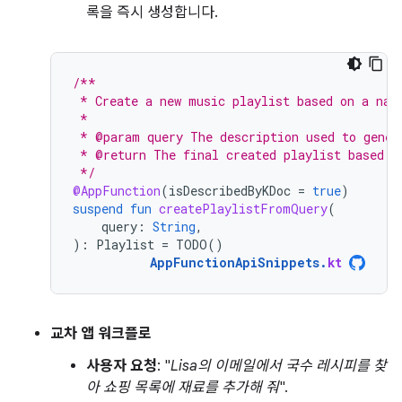
록을 즉시 생성합니다.
/**
 * Create a new music playlist based on a nat
 *
 * @param query The description used to gener
 * @return The final created playlist based o
 */
@AppFunction
(
isDescribedByKDoc
=
true
)
suspend
fun
createPlaylistFromQuery
(
query
:
String
,
):
Playlist
=
TODO
()
AppFunctionApiSnippets
.
kt
교차 앱 워크플로
사용자 요청
: "
Lisa의 이메일에서 국수 레시피를 찾
아 쇼핑 목록에 재료를 추가해 줘
".